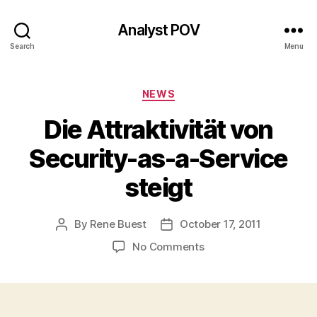
Analyst POV
Search
Menu
Categories
NEWS
Die Attraktivität von
Security-as-a-Service
steigt
By
Rene Buest
October 17, 2011
Post
Post
author
date
on
No Comments
Die
Attraktivität
von
Security-