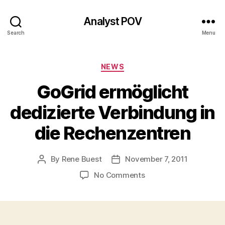
Analyst POV
Search
Menu
Categories
NEWS
GoGrid ermöglicht
dedizierte Verbindung in
die Rechenzentren
By
Rene Buest
November 7, 2011
Post
Post
author
date
on
No Comments
GoGrid
ermöglicht
dedizierte
Verbindung