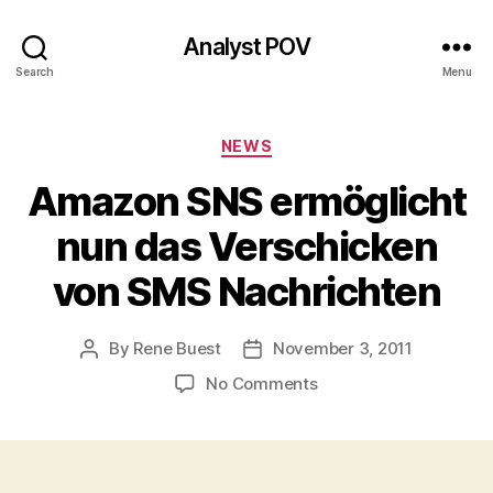
Analyst POV
Search
Menu
Categories
NEWS
Amazon SNS ermöglicht
nun das Verschicken
von SMS Nachrichten
By
Rene Buest
November 3, 2011
Post
Post
author
date
on
No Comments
Amazon
SNS
ermöglicht
nun