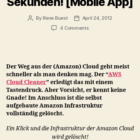
Sekunden! [Mobile App]
By
Rene Buest
April 24, 2012
Post
Post
author
date
on
4 Comments
AWS
Cloud
Cleaner:
Zerstöre
Deine
Der Weg aus der (Amazon) Cloud geht meist
Amazon
schneller als man denken mag. Der “
AWS
Cloud
Cloud Cleaner
” erledigt das mit einem
Infrastruktur
Tastendruck. Aber Vorsicht, er kennt keine
innerhalb
von
Gnade! Im Anschluss ist die selbst
Sekunden!
aufgebaute Amazon Infrastruktur
[Mobile
vollständig gelöscht.
App]
Ein Klick und die Infrastruktur der Amazon Cloud
wird gelöscht!