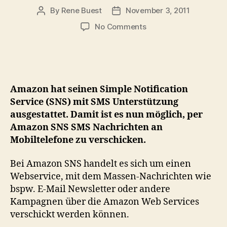
By
Rene Buest
November 3, 2011
Post
Post
author
date
on
No Comments
Amazon
SNS
ermöglicht
nun
das
Amazon hat seinen Simple Notification
Verschicken
Service (SNS) mit SMS Unterstützung
von
ausgestattet. Damit ist es nun möglich, per
SMS
Amazon SNS SMS Nachrichten an
Nachrichten
Mobiltelefone zu verschicken.
Bei Amazon SNS handelt es sich um einen
Webservice, mit dem Massen-Nachrichten wie
bspw. E-Mail Newsletter oder andere
Kampagnen über die Amazon Web Services
verschickt werden können.