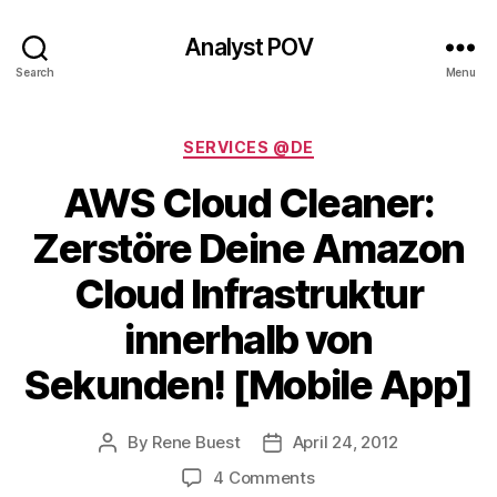
Analyst POV
Search
Menu
Categories
SERVICES @DE
AWS Cloud Cleaner:
Zerstöre Deine Amazon
Cloud Infrastruktur
innerhalb von
Sekunden! [Mobile App]
By
Rene Buest
April 24, 2012
Post
Post
author
date
on
4 Comments