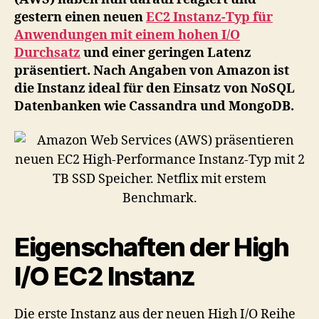
Sp
gestern einen neuen
EC2 Instanz-Typ für
Net
mi
Anwendungen mit einem hohen I/O
er
Durchsatz
und einer geringen Latenz
Be
präsentiert. Nach Angaben von Amazon ist
die Instanz ideal für den Einsatz von NoSQL
Datenbanken wie Cassandra und MongoDB.
Eigenschaften der High
I/O EC2 Instanz
Die erste Instanz aus der neuen High I/O Reihe