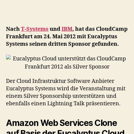
Cl
unt
da
Cl
Nach
T-Systems
und
IBM
, hat das CloudCamp
Fr
Frankfurt am 24. Mai 2012 mit Eucalyptus
20
Systems seinen dritten Sponsor gefunden.
als
Sil
Sp
Der Cloud Infrastruktur Software Anbieter
Eucalyptus Systems wird die Veranstaltung mit
einem Silver Sponsorship unterstützen und
ebenfalls einen Lightning Talk präsentieren.
Amazon Web Services Clone
auf Basis der Eucalyptus Cloud