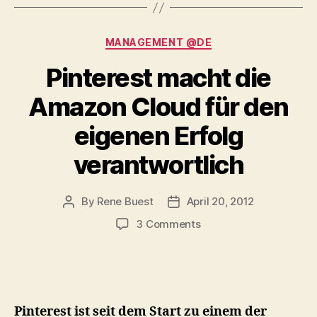
Categories
MANAGEMENT @DE
Pinterest macht die
Amazon Cloud für den
eigenen Erfolg
verantwortlich
By
Rene Buest
April 20, 2012
Post
Post
author
date
on
3 Comments
Pinterest
macht
die
Amazon
Cloud
Pinterest ist seit dem Start zu einem der
für