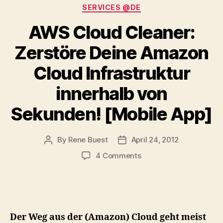
Categories
SERVICES @DE
AWS Cloud Cleaner:
Zerstöre Deine Amazon
Cloud Infrastruktur
innerhalb von
Sekunden! [Mobile App]
By
Rene Buest
April 24, 2012
Post
Post
author
date
on
4 Comments
AWS
Cloud
Cleaner:
Zerstöre
Deine
Der Weg aus der (Amazon) Cloud geht meist
Amazon