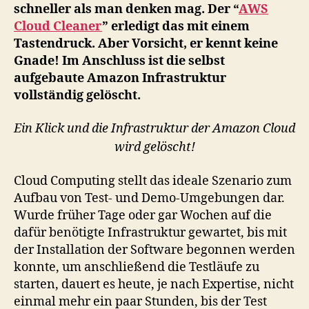
schneller als man denken mag. Der “
AWS
Cloud
Cloud Cleaner
” erledigt das mit einem
Infrastruktur
Tastendruck. Aber Vorsicht, er kennt keine
innerhalb
von
Gnade! Im Anschluss ist die selbst
Sekunden!
aufgebaute Amazon Infrastruktur
[Mobile
vollständig gelöscht.
App]
Ein Klick und die Infrastruktur der Amazon Cloud
wird gelöscht!
Cloud Computing stellt das ideale Szenario zum
Aufbau von Test- und Demo-Umgebungen dar.
Wurde früher Tage oder gar Wochen auf die
dafür benötigte Infrastruktur gewartet, bis mit
der Installation der Software begonnen werden
konnte, um anschließend die Testläufe zu
starten, dauert es heute, je nach Expertise, nicht
einmal mehr ein paar Stunden, bis der Test