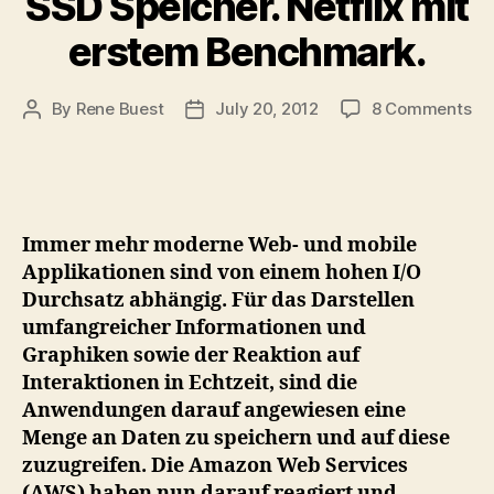
SSD Speicher. Netflix mit
erstem Benchmark.
on
By
Rene Buest
July 20, 2012
8 Comments
Post
Post
Am
author
date
We
Se
(A
pr
Immer mehr moderne Web- und mobile
ne
Applikationen sind von einem hohen I/O
EC
Durchsatz abhängig. Für das Darstellen
Hi
umfangreicher Informationen und
I/O
In
Graphiken sowie der Reaktion auf
Ty
Interaktionen in Echtzeit, sind die
mi
Anwendungen darauf angewiesen eine
2
Menge an Daten zu speichern und auf diese
TB
zuzugreifen. Die Amazon Web Services
SS
(AWS) haben nun darauf reagiert und