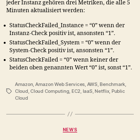
jeder Instanz gehören drei Metriken, die alle 5
Minuten aktualisiert werden:
StatusCheckFailed_Instance = “0” wenn der
Instanz-Check positiv ist, ansonsten “1”.
StatusCheckFailed_System = “0” wenn der
System-Check positiv ist, ansonsten “1”.
StatusCheckFailed = “0” wenn keiner der
beiden oben genannten Wert “0” ist, sonst “1”.
Amazon
,
Amazon Web Services
,
AWS
,
Benchmark
,
Cloud
,
Cloud Computing
,
EC2
,
IaaS
,
Netflix
,
Public
Tags
Cloud
Categories
NEWS