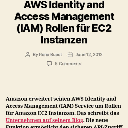
AWS Identity and
Access Management
(IAM) Rollen für EC2
Instanzen
By
Rene Buest
June 12, 2012
Post
Post
author
date
on
5 Comments
AWS
Identity
and
Access
Management
Amazon erweitert seinen AWS Identity and
(IAM)
Access Management (IAM) Service um Rollen
Rollen
für Amazon EC2 Instanzen. Das schreibt das
für
Unternehmen auf seinem Blog
EC2
. Die neue
Instanzen
Funktion ermöglicht den sicheren API-Zugriff