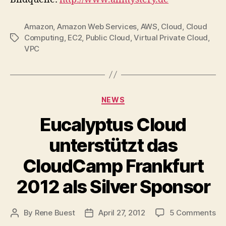
Amazon
,
Amazon Web Services
,
AWS
,
Cloud
,
Cloud
Computing
,
EC2
,
Public Cloud
,
Virtual Private Cloud
,
Tags
VPC
Categories
NEWS
Eucalyptus Cloud
unterstützt das
CloudCamp Frankfurt
2012 als Silver Sponsor
on
By
Rene Buest
April 27, 2012
5 Comments
Post
Post
Eu
author
date