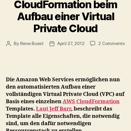
CloudFormation beim
Aufbau einer Virtual
Private Cloud
on
By
Rene Buest
April 27, 2012
2 Comments
Post
Post
Am
author
date
hil
mi
Cl
be
Die Amazon Web Services ermöglichen nun
Au
den automatisierten Aufbau einer
ein
vollständigen Virtual Private Cloud (VPC) auf
Vir
Basis eines einzelnen
AWS CloudFormation
Pri
Cl
Templates.
Laut Jeff Barr
, beschreibt das
Template alle Eigenschaften, die notwendig
sind, um den dafür notwendigen
Ressourcenstack zu erstellen.