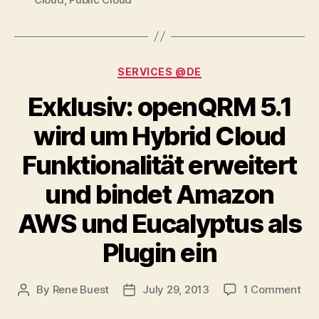
Categories
SERVICES @DE
Exklusiv: openQRM 5.1
wird um Hybrid Cloud
Funktionalität erweitert
und bindet Amazon
AWS und Eucalyptus als
Plugin ein
on
By
Rene Buest
July 29, 2013
1 Comment
Post
Post
Exk
author
date