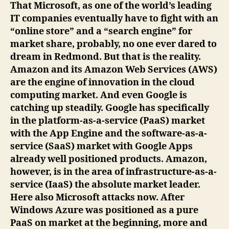
Infrastructure
That Microsoft, as one of the world’s leading
Services
IT companies eventually have to fight with an
–
“online store” and a “search engine” for
Microsoft
market share, probably, no one ever dared to
is
dream in Redmond. But that is the reality.
not
Amazon and its Amazon Web Services (AWS)
yet
on
are the engine of innovation in the cloud
par
computing market. And even Google is
with
catching up steadily. Google has specifically
Amazon
in the platform-as-a-service (PaaS) market
AWS
with the App Engine and the software-as-a-
service (SaaS) market with Google Apps
already well positioned products. Amazon,
however, is in the area of infrastructure-as-a-
service (IaaS) the absolute market leader.
Here also Microsoft attacks now. After
Windows Azure was positioned as a pure
PaaS on market at the beginning, more and