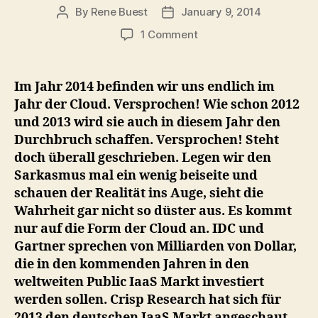
By
Rene Buest
January 9, 2014
Post
Post
author
date
on
1 Comment
Egal
ob
Public
Im Jahr 2014 befinden wir uns endlich im
oder
Jahr der Cloud. Versprochen! Wie schon 2012
Private,
und 2013 wird sie auch in diesem Jahr den
auf
Durchbruch schaffen. Versprochen! Steht
eine
doch überall geschrieben. Legen wir den
Cloud
Sarkasmus mal ein wenig beiseite und
kann
niemand
schauen der Realität ins Auge, sieht die
mehr
Wahrheit gar nicht so düster aus. Es kommt
verzichten!
nur auf die Form der Cloud an. IDC und
Gartner sprechen von Milliarden von Dollar,
die in den kommenden Jahren in den
weltweiten Public IaaS Markt investiert
werden sollen. Crisp Research hat sich für
2013 den deutschen IaaS Markt angeschaut