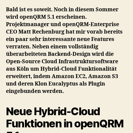
op
5.1
Bald ist es soweit. Noch in diesem Sommer
wir
wird openQRM 5.1 erscheinen.
um
Projektmanager und openQRM-Enterprise
Hyb
CEO Matt Rechenburg hat mir vorab bereits
Clo
ein paar sehr interessante neue Features
Fun
verraten. Neben einem vollständig
erw
un
überarbeiteten Backend-Design wird die
bin
Open-Source Cloud Infrastruktursoftware
Am
aus Köln um Hybrid-Cloud Funktionalität
AW
erweitert, indem Amazon EC2, Amazon S3
un
und deren Klon Eucalyptus als Plugin
Euc
eingebunden werden.
als
Plu
ein
Neue Hybrid-Cloud
Funktionen in openQRM