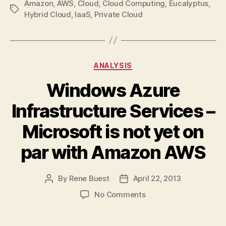
Amazon
,
AWS
,
Cloud
,
Cloud Computing
,
Eucalyptus
,
Tags
Hybrid Cloud
,
IaaS
,
Private Cloud
Categories
ANALYSIS
Windows Azure
Infrastructure Services –
Microsoft is not yet on
par with Amazon AWS
By
Rene Buest
April 22, 2013
Post
Post
author
date
on
No Comments
Windows
Azure