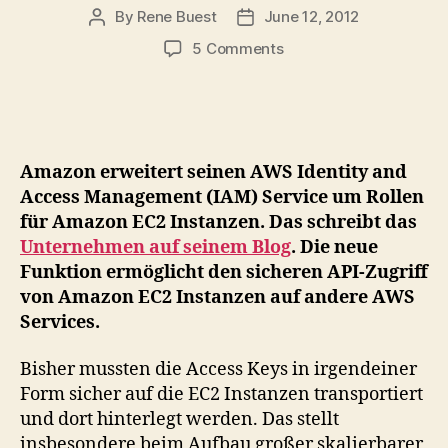
By
Rene Buest
June 12, 2012
Post
Post
author
date
on
5 Comments
AWS
Identity
and
Access
Management
Amazon erweitert seinen AWS Identity and
(IAM)
Access Management (IAM) Service um Rollen
Rollen
für Amazon EC2 Instanzen. Das schreibt das
für
Unternehmen auf seinem Blog
EC2
. Die neue
Instanzen
Funktion ermöglicht den sicheren API-Zugriff
von Amazon EC2 Instanzen auf andere AWS
Services.
Bisher mussten die Access Keys in irgendeiner
Form sicher auf die EC2 Instanzen transportiert
und dort hinterlegt werden. Das stellt
insbesondere beim Aufbau großer skalierbarer