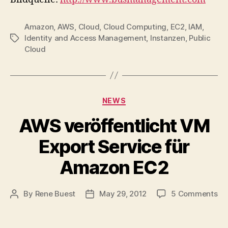
Amazon
,
AWS
,
Cloud
,
Cloud Computing
,
EC2
,
IAM
,
Identity and Access Management
,
Instanzen
,
Public
Tags
Cloud
Categories
NEWS
AWS veröffentlicht VM
Export Service für
Amazon EC2
on
By
Rene Buest
May 29, 2012
5 Comments
Post
Post
A
author
date
ver
V