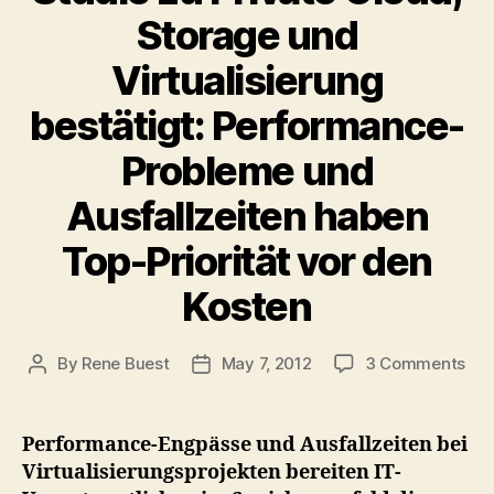
Storage und
Virtualisierung
bestätigt: Performance-
Probleme und
Ausfallzeiten haben
Top-Priorität vor den
Kosten
on
By
Rene Buest
May 7, 2012
3 Comments
Post
Post
Stu
author
date
zu
Pri
Performance-Engpässe und Ausfallzeiten bei
Clo
Virtualisierungsprojekten bereiten IT-
Sto