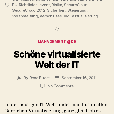
EU-Richtlinien
,
event
,
Risiko
,
SecureCloud
,
Tags
SecureCloud 2012
,
Sicherheit
,
Steuerung
,
Veranstaltung
,
Verschlüsselung
,
Virtualisierung
Categories
MANAGEMENT @DE
Schöne virtualisierte
Welt der IT
By
Rene Buest
September 16, 2011
Post
Post
author
date
on
No Comments
Schöne
virtualisierte
Welt
In der heutigen IT-Welt findet man fast in allen
der
Bereichen Virtualisierung, ganz gleich ob es
IT