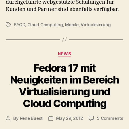
durchgeführte webgestützte Schulungen für
Kunden und Partner sind ebenfalls verfügbar.
BYOD
,
Cloud Computing
,
Mobile
,
Virtualisierung
Tags
Categories
NEWS
Fedora 17 mit
Neuigkeiten im Bereich
Virtualisierung und
Cloud Computing
on
By
Rene Buest
May 29, 2012
5 Comments
Post
Post
Fe
author
date