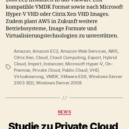
kompatible VMDK Format sowie nach Microsoft
Hyper-V VHD oder Citrix Xen VHD Images.
Zudem plant AWS in Zukunft weitere
Betriebssysteme, Image Formate und
Virtualisierungstechnologien zu unterstützen.
Amazon
,
Amazon EC2
,
Amazon Web Services
,
AWS
,
Citrix Xen
,
Cloud
,
Cloud Computing
,
Export
,
Hybrid
Cloud
,
Import
,
Instanzen
,
Microsoft Hyper-V
,
On-
Tags
Premise
,
Private Cloud
,
Public Cloud
,
VHD
,
Virtualisierung
,
VMDK
,
VMware ESX
,
Windows Server
2003 (R2)
,
Windows Server 2008
Categories
NEWS
Studie zu Private Cloud,