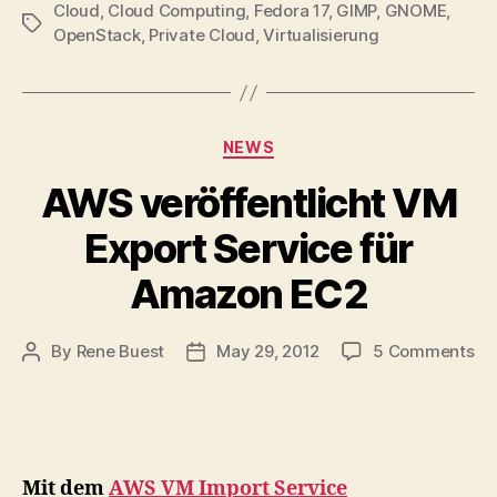
Cloud
,
Cloud Computing
,
Fedora 17
,
GIMP
,
GNOME
,
Tags
OpenStack
,
Private Cloud
,
Virtualisierung
Categories
NEWS
AWS veröffentlicht VM
Export Service für
Amazon EC2
on
By
Rene Buest
May 29, 2012
5 Comments
Post
Post
A
author
date
ver
V
Ex
Se
Mit dem
AWS VM Import Service
für