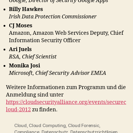
Google, Director of Security Google Apps
Billy Hawkes
Irish Data Protection Commissioner
CJ Moses
Amazon, Amazon Web Services Deputy, Chief
Information Security Officer
Ari Juels
RSA, Chief Scientist
Monika Josi
Microsoft, Chief Security Advisor EMEA
Weitere Informationen zum Programm und die
Anmeldung sind unter
https://cloudsecurityalliance.org/events/securec
loud-2012
zu finden.
Cloud
,
Cloud Computing
,
Cloud Forensic
,
Compliance
,
Datenschutz
,
Datenschutzrichtlinien
,