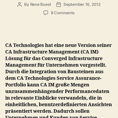
By
Rene Buest
September 16, 2012
Post
Post
author
date
on
8 Comments
CA
Technologies
präsentiert
Converged
Infrastructure
CA Technologies hat eine neue Version seiner
Management-
CA Infrastructure Management (CA IM)
Lösungen
Lösung für das Converged Infrastructure
Management für Unternehmen vorgestellt.
Durch die Integration von Bausteinen aus
dem CA Technologies Service Assurance-
Portfolio kann CA IM große Mengen
unzusammenhängender Performancedaten
in relevante Einblicke verwandeln, die in
einheitlichen, benutzerdefinierten Ansichten
präsentiert werden. Dadurch sollen
Unternehmen und Kunden von Service