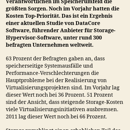
Verantwortlichen im Speicherumfeld die
un
größten Sorgen. Noch im Vorjahr hatten die
Vir
Kosten Top-Priorität. Das ist ein Ergebnis
bes
einer aktuellen Studie von DataCore
Per
Pro
Software, führender Anbieter für Storage-
un
Hypervisor-Software, unter rund 300
Aus
befragten Unternehmen weltweit.
hab
Top
63 Prozent der Befragten gaben an, dass
Prio
speicherseitige Systemausfälle und
vor
Performance-Verschlechterungen die
de
Hauptprobleme bei der Realisierung von
Kos
Virtualisierungsprojekten sind. Im Vorjahr lag
dieser Wert noch bei 36 Prozent. 51 Prozent
sind der Ansicht, dass steigende Storage-Kosten
viele Virtualisierungsinitiativen ausbremsen.
2011 lag dieser Wert noch bei 66 Prozent.