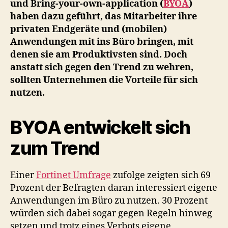
und Bring-your-own-application (
BYOA
)
Vorteile
haben dazu geführt, das Mitarbeiter ihre
als
privaten Endgeräte und (mobilen)
Risiken.
Anwendungen mit ins Büro bringen, mit
denen sie am Produktivsten sind. Doch
anstatt sich gegen den Trend zu wehren,
sollten Unternehmen die Vorteile für sich
nutzen.
BYOA entwickelt sich
zum Trend
Einer
Fortinet Umfrage
zufolge zeigten sich 69
Prozent der Befragten daran interessiert eigene
Anwendungen im Büro zu nutzen. 30 Prozent
würden sich dabei sogar gegen Regeln hinweg
setzen und trotz eines Verbots eigene