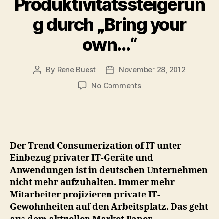
Produktivitätssteigerun
g durch „Bring your
own…“
By
Rene Buest
November 28, 2012
Post
Post
author
date
on
No Comments
Knapp
jeder
zweite
Arbeitnehmer
hofft
Der Trend Consumerization of IT unter
auf
Einbezug privater IT-Geräte und
Produktivitätssteiger
Anwendungen ist in deutschen Unternehmen
durch
nicht mehr aufzuhalten. Immer mehr
„Bring
your
Mitarbeiter projizieren private IT-
own…“
Gewohnheiten auf den Arbeitsplatz. Das geht