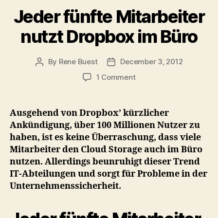
Jeder fünfte Mitarbeiter
nutzt Dropbox im Büro
By
Rene Buest
December 3, 2012
Post
Post
author
date
on
1 Comment
Jeder
fünfte
Mitarbeiter
Ausgehend von Dropbox’ kürzlicher
nutzt
Ankündigung, über 100 Millionen Nutzer zu
Dropbox
haben, ist es keine Überraschung, dass viele
im
Mitarbeiter den Cloud Storage auch im Büro
Büro
nutzen. Allerdings beunruhigt dieser Trend
IT-Abteilungen und sorgt für Probleme in der
Unternehmenssicherheit.