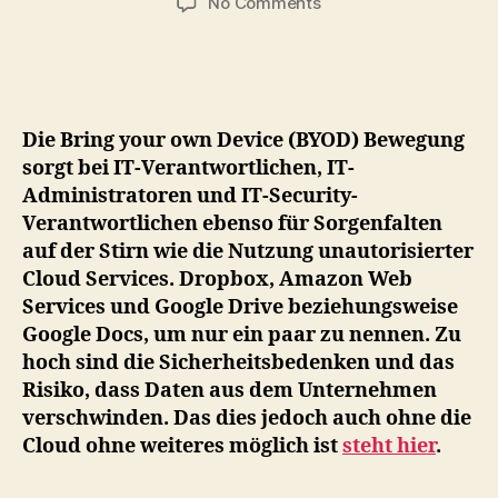
on
No Comments
Mitarbeiter
ignorieren
Unternehmensrichtlini
zur
Cloud-
Die Bring your own Device (BYOD) Bewegung
Nutzung
sorgt bei IT-Verantwortlichen, IT-
(weil
Administratoren und IT-Security-
sie
Verantwortlichen ebenso für Sorgenfalten
diese
nicht
auf der Stirn wie die Nutzung unautorisierter
kennen)
Cloud Services. Dropbox, Amazon Web
Services und Google Drive beziehungsweise
Google Docs, um nur ein paar zu nennen. Zu
hoch sind die Sicherheitsbedenken und das
Risiko, dass Daten aus dem Unternehmen
verschwinden. Das dies jedoch auch ohne die
Cloud ohne weiteres möglich ist
steht hier
.