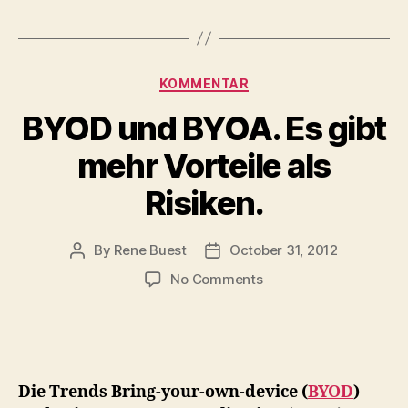
Categories
KOMMENTAR
BYOD und BYOA. Es gibt
mehr Vorteile als
Risiken.
By
Rene Buest
October 31, 2012
Post
Post
author
date
on
No Comments
BYOD
und
BYOA.
Es
gibt
Die Trends Bring-your-own-device (
BYOD
)
mehr