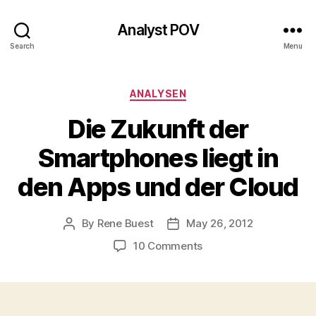
Analyst POV
Search
Menu
Categories
ANALYSEN
Die Zukunft der
Smartphones liegt in
den Apps und der Cloud
By
Rene Buest
May 26, 2012
Post
Post
author
date
on
10 Comments
Die
Zukunft
der
Smartphones