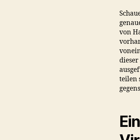
Schaue
genaue
von Ha
vorha
vonein
dieser
ausgef
teilen
gegens
Ei