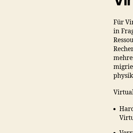
Vir
Für Vi
in Fra
Ressou
Rechen
mehrer
migrie
physik
Virtua
Hard
Virt