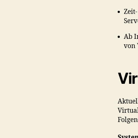
Zeit
Serv
Ab I
von 
Vi
Aktuel
Virtua
Folgen
Syste