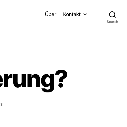
Über
Kontakt
Search
ierung?
on
s
Was
ist
Virtualisierung?