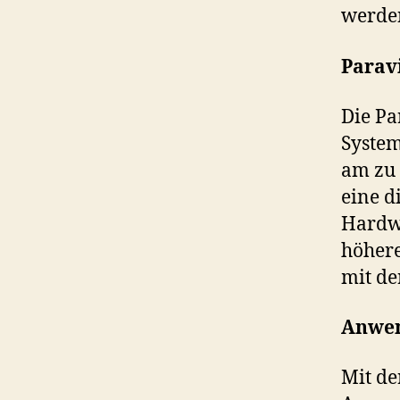
werde
Parav
Die Pa
System
am zu 
eine d
Hardwa
höhere
mit d
Anwen
Mit de