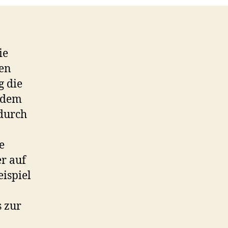
ie
en
g die
 dem
odurch
e
r auf
ispiel
s zur