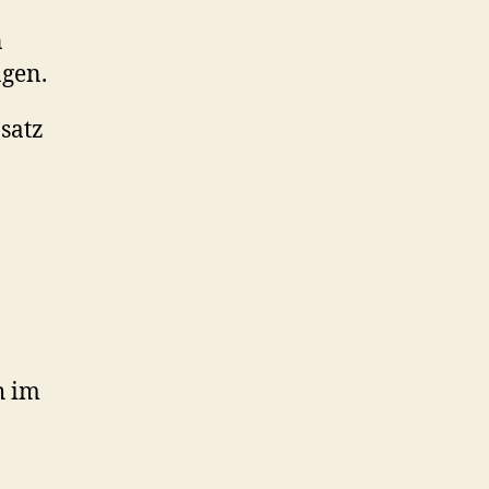
n
gen.
satz
h im