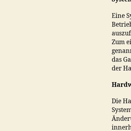
Eine S
Betrie
auszuf
Zum ei
genann
das Ga
der H
Hardwa
Die Ha
System
Änderu
innerh