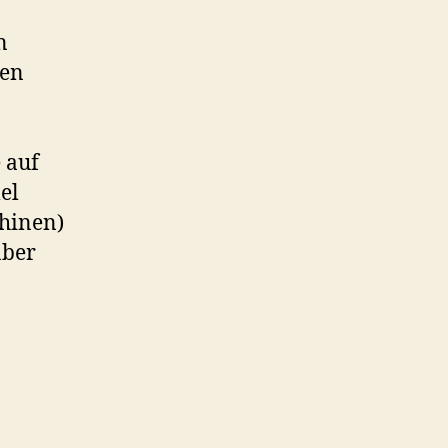
n
len
 auf
el
chinen)
aber