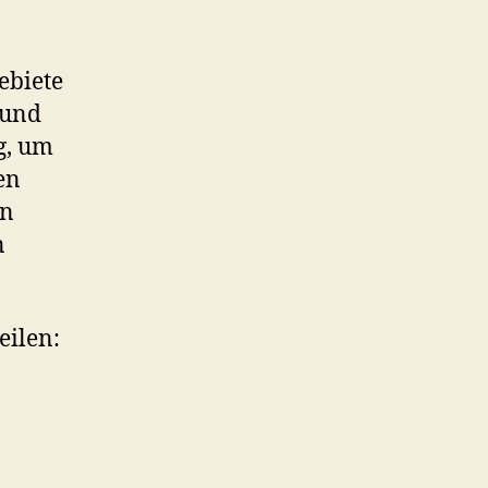
ebiete
 und
g, um
en
en
n
eilen: