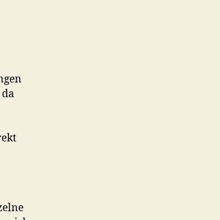
ungen
 da
rekt
zelne