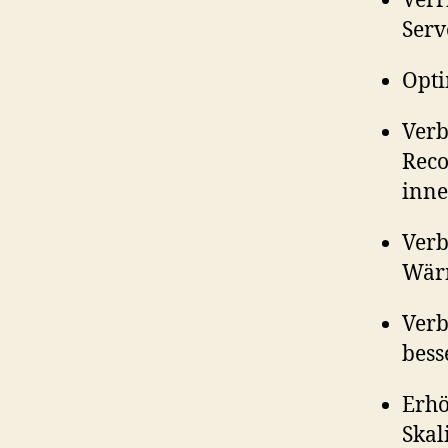
Verr
Serv
Opti
Verb
Reco
inne
Verb
Wärm
Verb
bess
Erhö
Skal