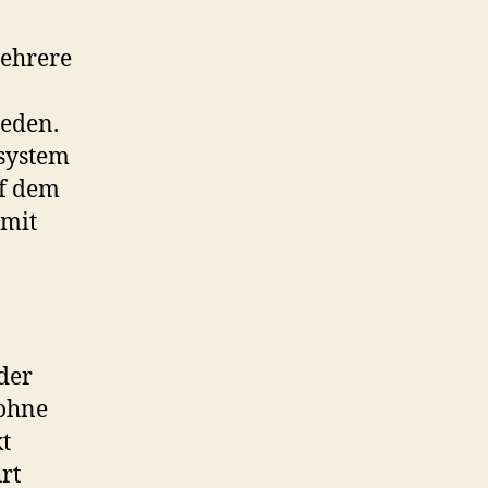
mehrere
ieden.
tsystem
uf dem
 mit
der
 ohne
t
rt