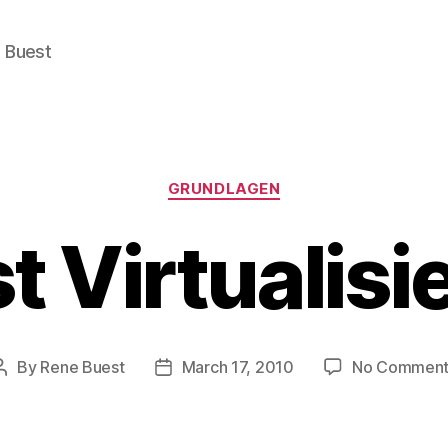
e Buest
Categories
GRUNDLAGEN
t Virtualis
By
Rene Buest
March 17, 2010
No Comment
Post
Post
author
date