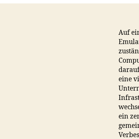
Auf ei
Emula
zustän
Compu
darauf
eine v
Untern
Infras
wechse
ein ze
gemein
Verbes