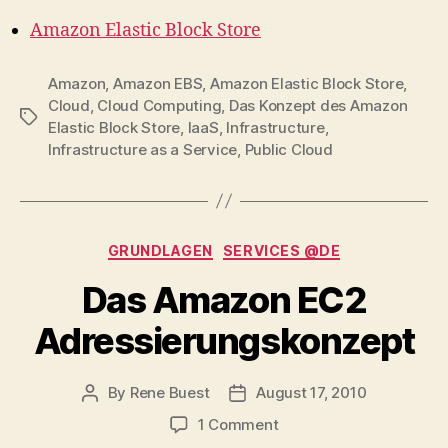
Amazon Elastic Block Store
Amazon
,
Amazon EBS
,
Amazon Elastic Block Store
,
Cloud
,
Cloud Computing
,
Das Konzept des Amazon
Tags
Elastic Block Store
,
IaaS
,
Infrastructure
,
Infrastructure as a Service
,
Public Cloud
Categories
GRUNDLAGEN
SERVICES @DE
Das Amazon EC2
Adressierungskonzept
By
Rene Buest
August 17, 2010
Post
Post
author
date
on
1 Comment
Das