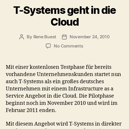
T-Systems geht in die
Cloud
By
Rene Buest
November 24, 2010
Post
Post
author
date
on
No Comments
T-
Systems
geht
Mit einer kostenlosen Testphase für bereits
in
vorhandene Unternehmenskunden startet nun
die
auch T-Systems als ein großes deutsches
Cloud
Unternehmen mit einem Infrastructure as a
Service Angebot in die Cloud. Die Pilotphase
beginnt noch im November 2010 und wird im
Februar 2011 enden.
Mit diesem Angebot wird T-Systems in direkter