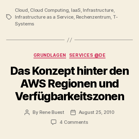
Cloud
,
Cloud Computing
,
IaaS
,
Infrastructure
,
Infrastructure as a Service
,
Rechenzentrum
,
T-
Tags
Systems
Categories
GRUNDLAGEN
SERVICES @DE
Das Konzept hinter den
AWS Regionen und
Verfügbarkeitszonen
By
Rene Buest
August 25, 2010
Post
Post
author
date
on
4 Comments
Das
Konzept