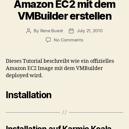
Amazon EC2 mit dem
VMBuilder erstellen
By
Rene Buest
July 21, 2010
Post
Post
author
date
on
No Comments
Virtuelle
Maschinen
für
Dieses Tutorial beschreibt wie ein offizielles
Amazon
Amazon EC2 Image mit dem VMBuilder
EC2
deployed wird.
mit
dem
VMBuilder
Installation
erstellen
Installation auf Karmic Koala