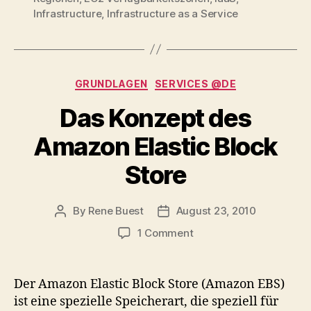
Infrastructure
,
Infrastructure as a Service
Categories
GRUNDLAGEN
SERVICES @DE
Das Konzept des
Amazon Elastic Block
Store
By
Rene Buest
August 23, 2010
Post
Post
author
date
on
1 Comment
Das
Konzept
des
Der Amazon Elastic Block Store (Amazon EBS)
Amazon
ist eine spezielle Speicherart, die speziell für
Elastic