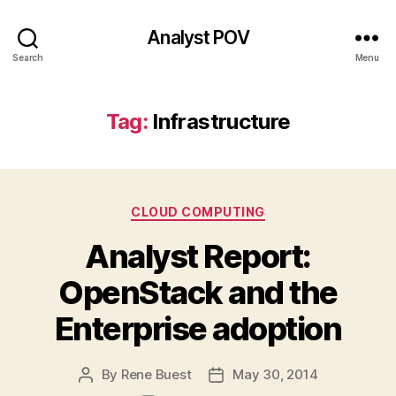
Analyst POV
Search
Menu
Tag:
Infrastructure
Categories
CLOUD COMPUTING
Analyst Report:
OpenStack and the
Enterprise adoption
By
Rene Buest
May 30, 2014
Post
Post
author
date