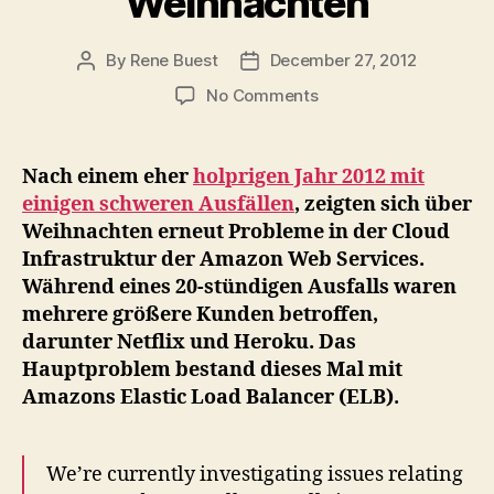
Weihnachten
By
Rene Buest
December 27, 2012
Post
Post
author
date
on
No Comments
Amazon
Web
Services
Nach einem eher
holprigen Jahr 2012 mit
mit
einigen schweren Ausfällen
, zeigten sich über
20-
Weihnachten erneut Probleme in der Cloud
stündigen
Infrastruktur der Amazon Web Services.
Ausfall
Während eines 20-stündigen Ausfalls waren
über
mehrere größere Kunden betroffen,
Weihnachten
darunter Netflix und Heroku. Das
Hauptproblem bestand dieses Mal mit
Amazons Elastic Load Balancer (ELB).
We’re currently investigating issues relating