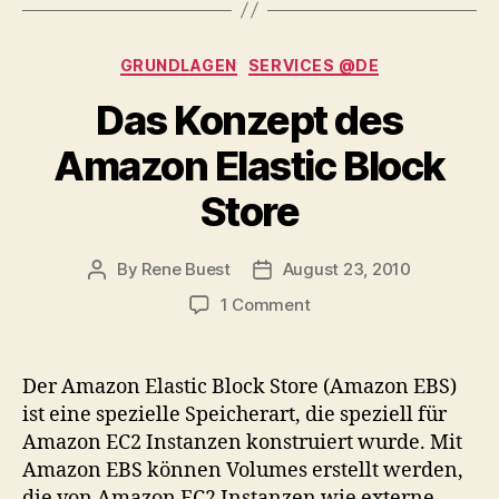
Categories
GRUNDLAGEN
SERVICES @DE
Das Konzept des
Amazon Elastic Block
Store
By
Rene Buest
August 23, 2010
Post
Post
author
date
on
1 Comment
Das
Konzept
des
Der Amazon Elastic Block Store (Amazon EBS)
Amazon
ist eine spezielle Speicherart, die speziell für
Elastic
Amazon EC2 Instanzen konstruiert wurde. Mit
Block
Amazon EBS können Volumes erstellt werden,
Store
die von Amazon EC2 Instanzen wie externe