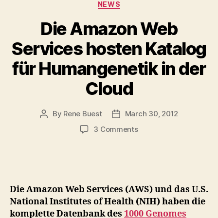
Categories
NEWS
Die Amazon Web
Services hosten Katalog
für Humangenetik in der
Cloud
By
Rene Buest
March 30, 2012
Post
Post
author
date
on
3 Comments
Die
Amazon
Web
Services
hosten
Die Amazon Web Services (AWS) und das U.S.
Katalog
National Institutes of Health (NIH) haben die
für
komplette Datenbank des
1000 Genomes
Humangenetik