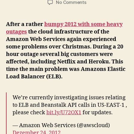
on
No Comments
Amazon
Web
Services
After a rather
bumpy 2012 with some heavy
suffered
outages
the cloud infrastructure of the
a
Amazon Web Services again experienced
20-
some problems over Christmas. During a 20
hour
hour outage several big customers were
outage
affected, including Netflix and Heroku. This
over
Christmas
time the main problem was Amazons Elastic
Load Balancer (ELB).
We’re currently investigating issues relating
to ELB and Beanstalk API calls in US-EAST-1 ,
please check
bit.ly/U72OX1
for updates.
— Amazon Web Services (@awscloud)
Dezember 24, 2012