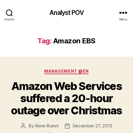
Analyst POV
Search
Menu
Tag:
Amazon EBS
Categories
MANAGEMENT @EN
Amazon Web Services
suffered a 20-hour
outage over Christmas
By
Rene Buest
December 27, 2012
Post
Post
author
date