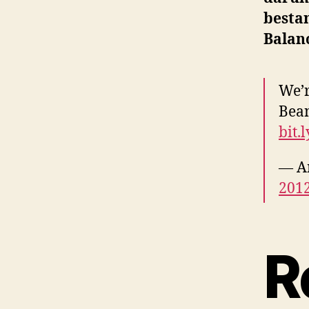
besta
Balanc
We’r
Bean
bit.
— A
201
R