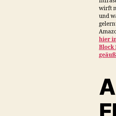
Infras
wirft 
und wa
gelern
Amazo
hier 
Block 
geäuß
A
E