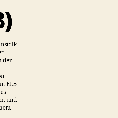
B)
nstalk
er
m der
on
em ELB
nes
en und
einem