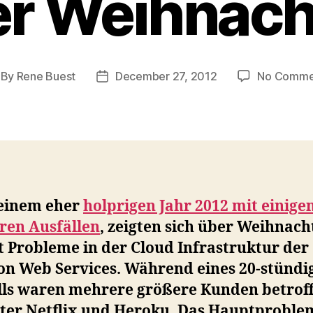
er Weihnach
By
Rene Buest
December 27, 2012
No Comme
st
Post
thor
date
einem eher
holprigen Jahr 2012 mit einige
ren Ausfällen
, zeigten sich über Weihnach
t Probleme in der Cloud Infrastruktur der
n Web Services. Während eines 20-stündi
lls waren mehrere größere Kunden betroff
ter Netflix und Heroku. Das Hauptproble