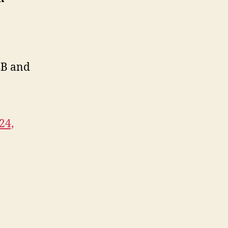
LB and
24,