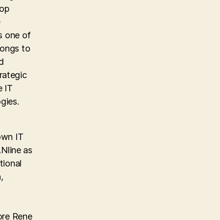
top
e
s one of
longs to
d
rategic
e IT
gies.
own IT
Nline as
tional
,
ore Rene