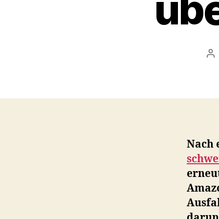
üb
Po
au
Nach 
schwe
erneu
Amazo
Ausfa
darun