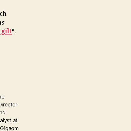
uch
as
gilt
“.
re
Director
and
alyst at
e Gigaom