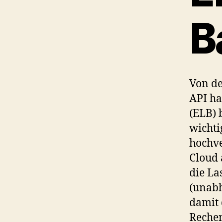
B
Von de
API ha
(ELB) 
wichti
hochve
Cloud 
die La
(unab
damit 
Reche