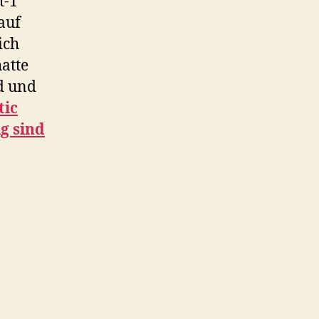
t-1
auf
ich
hatte
d und
tic
g sind