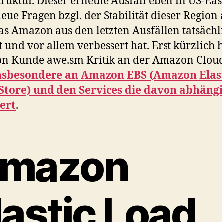
truktur. Dieser erneute Ausfall eben in US-Eas
neue Fragen bzgl. der Stabilität dieser Region 
s Amazon aus den letzten Ausfällen tatsächl
t und vor allem verbessert hat. Erst kürzlich 
n Kunde awe.sm Kritik an der Amazon Clou
insbesondere an Amazon EBS (Amazon Elas
Store) und den Services die davon abhängi
ert
.
mazon
lastic Load