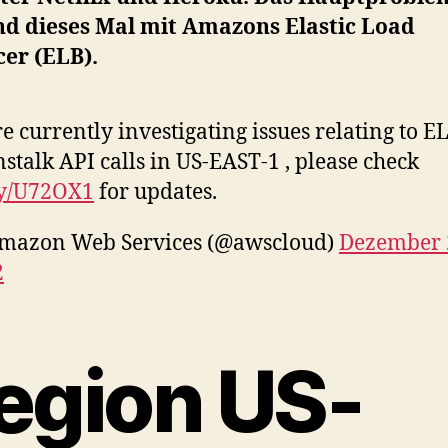
nd dieses Mal mit Amazons Elastic Load
er (ELB).
e currently investigating issues relating to E
stalk API calls in US-EAST-1 , please check
ly/U72OX1
for updates.
mazon Web Services (@awscloud)
Dezember 
2
egion US-