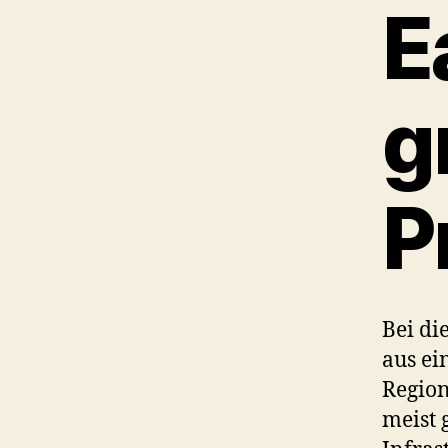
E
g
P
Bei di
aus ei
Region
meist 