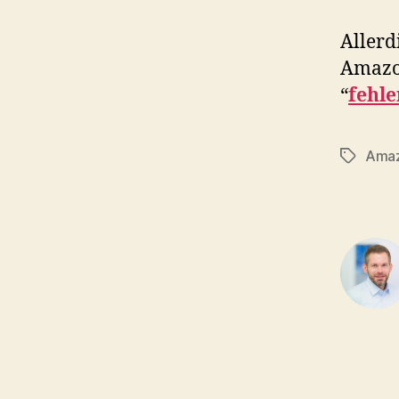
Allerd
Amazon
“
fehle
Ama
Tags