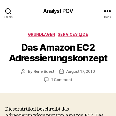
Analyst POV
Search
Menu
Categories
GRUNDLAGEN
SERVICES @DE
Das Amazon EC2
Adressierungskonzept
By
Rene Buest
August 17, 2010
Post
Post
author
date
on
1 Comment
Das
Amazon
EC2
Adressierungskonzept
Dieser Artikel beschreibt das
Adressierungskonzept von Amazon EC2. Das