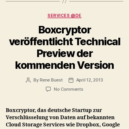
Categories
SERVICES @DE
Boxcryptor
veröffentlicht Technical
Preview der
kommenden Version
By
Rene Buest
April 12, 2013
Post
Post
author
date
on
No Comments
Boxcryptor
veröffentlicht
Technical
Boxcryptor, das deutsche Startup zur
Preview
Verschlüsselung von Daten auf bekannten
der
Cloud Storage Services wie Dropbox, Google
kommenden