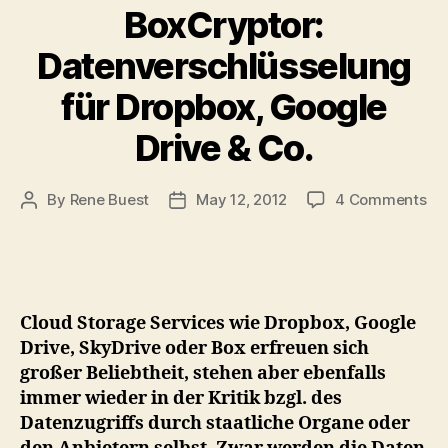
BoxCryptor:
Datenverschlüsselung
für Dropbox, Google
Drive & Co.
on
By
Rene Buest
May 12, 2012
4 Comments
Post
Post
Bo
author
date
Da
für
Dr
Go
Cloud Storage Services wie Dropbox, Google
Dri
Drive, SkyDrive oder Box erfreuen sich
&
großer Beliebtheit, stehen aber ebenfalls
Co
immer wieder in der Kritik bzgl. des
Datenzugriffs durch staatliche Organe oder