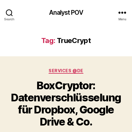
Analyst POV
Search
Menu
Tag:
TrueCrypt
Categories
SERVICES @DE
BoxCryptor:
Datenverschlüsselung
für Dropbox, Google
Drive & Co.