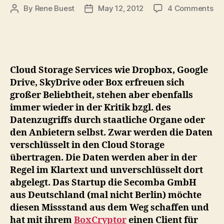
on
By
Rene Buest
May 12, 2012
4 Comments
Post
Post
Bo
author
date
Da
für
Dr
Go
Cloud Storage Services wie Dropbox, Google
Dri
Drive, SkyDrive oder Box erfreuen sich
&
großer Beliebtheit, stehen aber ebenfalls
Co
immer wieder in der Kritik bzgl. des
Datenzugriffs durch staatliche Organe oder
den Anbietern selbst. Zwar werden die Daten
verschlüsselt in den Cloud Storage
übertragen. Die Daten werden aber in der
Regel im Klartext und unverschlüsselt dort
abgelegt. Das Startup die Secomba GmbH
aus Deutschland (mal nicht Berlin) möchte
diesen Missstand aus dem Weg schaffen und
hat mit ihrem
BoxCryptor
einen Client für