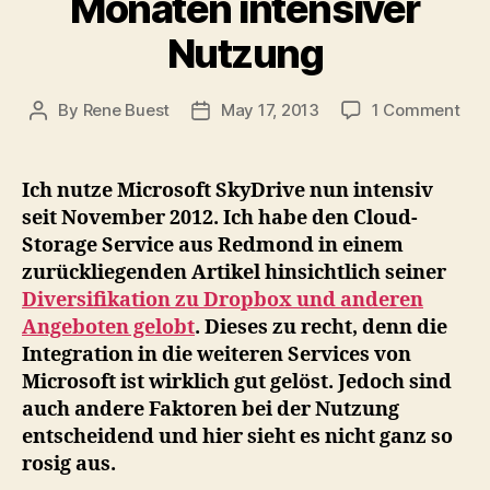
Monaten intensiver
Nutzung
on
By
Rene Buest
May 17, 2013
1 Comment
Post
Post
Mic
author
date
Sky
Erf
Ich nutze Microsoft SkyDrive nun intensiv
–
seit November 2012. Ich habe den Cloud-
Ein
Storage Service aus Redmond in einem
Rüc
zurückliegenden Artikel hinsichtlich seiner
nac
Diversifikation zu Dropbox und anderen
6
Angeboten gelobt
. Dieses zu recht, denn die
Mon
inte
Integration in die weiteren Services von
Nut
Microsoft ist wirklich gut gelöst. Jedoch sind
auch andere Faktoren bei der Nutzung
entscheidend und hier sieht es nicht ganz so
rosig aus.