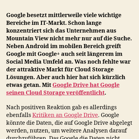
Cl
St
Google besetzt mittlerweile viele wichtige
Alt
Bereiche im IT-Markt. Schon lange
zu
konzentriert sich das Unternehmen aus
Go
Mountain View nicht mehr nur auf die Suche.
Dri
Neben Android im mobilen Bereich greift
Google mit Google+ auch seit längerem im
Social Media Umfeld an. Was noch fehlte war
der attraktive Markt für Cloud Storage
Lösungen. Aber auch hier hat sich kürzlich
etwas getan. Mit
Google Drive hat Google
seinen Cloud Storage veröffentlicht
.
Nach positiven Reaktion gab es allerdings
ebenfalls
Kritiken an Google Drive
. Google
könnte die Daten, die auf Google Drive abgelegt
werden, nutzen, um weitere Analysen darauf
durchzuführen. Das Google die Daten nicht