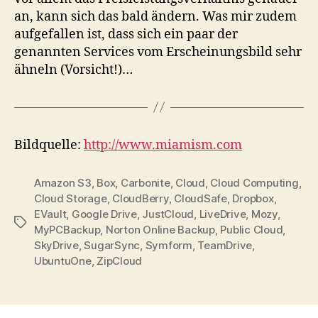
an, kann sich das bald ändern. Was mir zudem
aufgefallen ist, dass sich ein paar der
genannten Services vom Erscheinungsbild sehr
ähneln (Vorsicht!)…
Bildquelle:
http://www.miamism.com
Amazon S3
,
Box
,
Carbonite
,
Cloud
,
Cloud Computing
,
Cloud Storage
,
CloudBerry
,
CloudSafe
,
Dropbox
,
EVault
,
Google Drive
,
JustCloud
,
LiveDrive
,
Mozy
,
Tags
MyPCBackup
,
Norton Online Backup
,
Public Cloud
,
SkyDrive
,
SugarSync
,
Symform
,
TeamDrive
,
UbuntuOne
,
ZipCloud