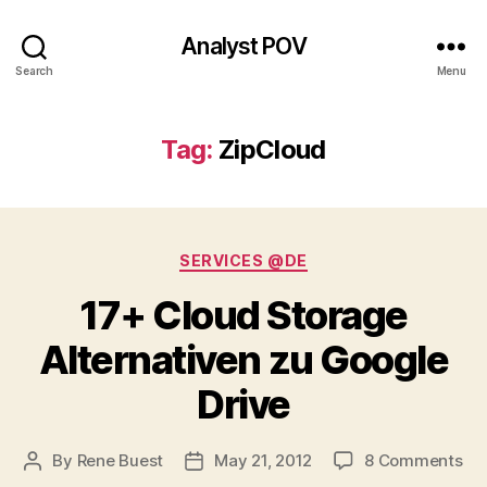
Analyst POV
Search
Menu
Tag:
ZipCloud
Categories
SERVICES @DE
17+ Cloud Storage
Alternativen zu Google
Drive
on
By
Rene Buest
May 21, 2012
8 Comments
Post
Post
17
author
date