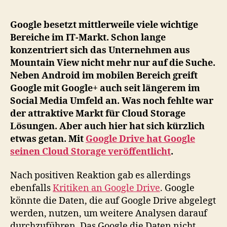
Cl
St
Google besetzt mittlerweile viele wichtige
Alt
Bereiche im IT-Markt. Schon lange
zu
konzentriert sich das Unternehmen aus
Go
Mountain View nicht mehr nur auf die Suche.
Dri
Neben Android im mobilen Bereich greift
Google mit Google+ auch seit längerem im
Social Media Umfeld an. Was noch fehlte war
der attraktive Markt für Cloud Storage
Lösungen. Aber auch hier hat sich kürzlich
etwas getan. Mit
Google Drive hat Google
seinen Cloud Storage veröffentlicht
.
Nach positiven Reaktion gab es allerdings
ebenfalls
Kritiken an Google Drive
. Google
könnte die Daten, die auf Google Drive abgelegt
werden, nutzen, um weitere Analysen darauf
durchzuführen. Das Google die Daten nicht