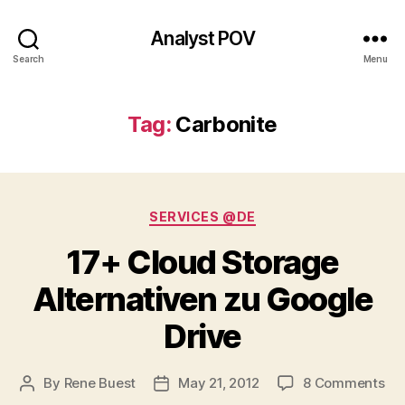
Analyst POV
Search
Menu
Tag:
Carbonite
Categories
SERVICES @DE
17+ Cloud Storage
Alternativen zu Google
Drive
on
By
Rene Buest
May 21, 2012
8 Comments
Post
Post
17
author
date