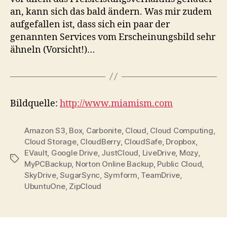
an, kann sich das bald ändern. Was mir zudem
aufgefallen ist, dass sich ein paar der
genannten Services vom Erscheinungsbild sehr
ähneln (Vorsicht!)…
Bildquelle:
http://www.miamism.com
Amazon S3
,
Box
,
Carbonite
,
Cloud
,
Cloud Computing
,
Cloud Storage
,
CloudBerry
,
CloudSafe
,
Dropbox
,
EVault
,
Google Drive
,
JustCloud
,
LiveDrive
,
Mozy
,
Tags
MyPCBackup
,
Norton Online Backup
,
Public Cloud
,
SkyDrive
,
SugarSync
,
Symform
,
TeamDrive
,
UbuntuOne
,
ZipCloud