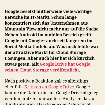
Cl
St
Google besetzt mittlerweile viele wichtige
Alt
Bereiche im IT-Markt. Schon lange
zu
konzentriert sich das Unternehmen aus
Go
Mountain View nicht mehr nur auf die Suche.
Dri
Neben Android im mobilen Bereich greift
Google mit Google+ auch seit längerem im
Social Media Umfeld an. Was noch fehlte war
der attraktive Markt für Cloud Storage
Lösungen. Aber auch hier hat sich kürzlich
etwas getan. Mit
Google Drive hat Google
seinen Cloud Storage veröffentlicht
.
Nach positiven Reaktion gab es allerdings
ebenfalls
Kritiken an Google Drive
. Google
könnte die Daten, die auf Google Drive abgelegt
werden, nutzen, um weitere Analysen darauf
durchzuführen. Das Google die Daten nicht