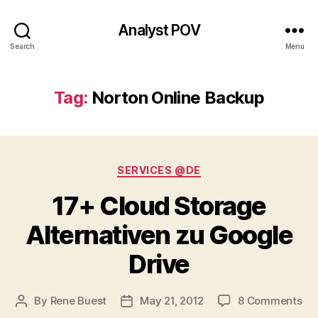
Analyst POV
Search
Menu
Tag:
Norton Online Backup
Categories
SERVICES @DE
17+ Cloud Storage
Alternativen zu Google
Drive
on
By
Rene Buest
May 21, 2012
8 Comments
Post
Post
17
author
date