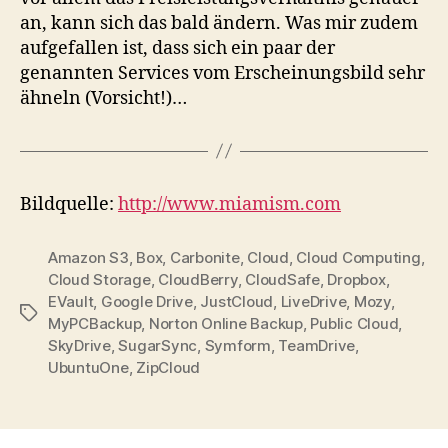
an, kann sich das bald ändern. Was mir zudem
aufgefallen ist, dass sich ein paar der
genannten Services vom Erscheinungsbild sehr
ähneln (Vorsicht!)…
Bildquelle:
http://www.miamism.com
Amazon S3
,
Box
,
Carbonite
,
Cloud
,
Cloud Computing
,
Cloud Storage
,
CloudBerry
,
CloudSafe
,
Dropbox
,
EVault
,
Google Drive
,
JustCloud
,
LiveDrive
,
Mozy
,
Tags
MyPCBackup
,
Norton Online Backup
,
Public Cloud
,
SkyDrive
,
SugarSync
,
Symform
,
TeamDrive
,
UbuntuOne
,
ZipCloud