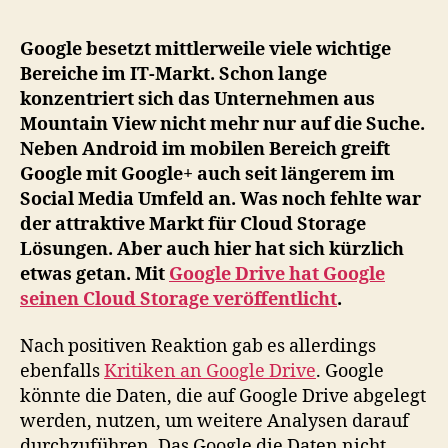
Cl
St
Google besetzt mittlerweile viele wichtige
Alt
Bereiche im IT-Markt. Schon lange
zu
konzentriert sich das Unternehmen aus
Go
Mountain View nicht mehr nur auf die Suche.
Dri
Neben Android im mobilen Bereich greift
Google mit Google+ auch seit längerem im
Social Media Umfeld an. Was noch fehlte war
der attraktive Markt für Cloud Storage
Lösungen. Aber auch hier hat sich kürzlich
etwas getan. Mit
Google Drive hat Google
seinen Cloud Storage veröffentlicht
.
Nach positiven Reaktion gab es allerdings
ebenfalls
Kritiken an Google Drive
. Google
könnte die Daten, die auf Google Drive abgelegt
werden, nutzen, um weitere Analysen darauf
durchzuführen. Das Google die Daten nicht