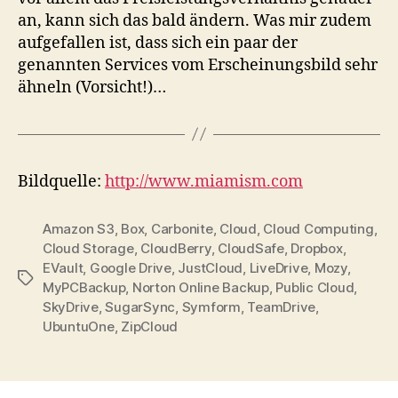
an, kann sich das bald ändern. Was mir zudem
aufgefallen ist, dass sich ein paar der
genannten Services vom Erscheinungsbild sehr
ähneln (Vorsicht!)…
Bildquelle:
http://www.miamism.com
Amazon S3
,
Box
,
Carbonite
,
Cloud
,
Cloud Computing
,
Cloud Storage
,
CloudBerry
,
CloudSafe
,
Dropbox
,
EVault
,
Google Drive
,
JustCloud
,
LiveDrive
,
Mozy
,
Tags
MyPCBackup
,
Norton Online Backup
,
Public Cloud
,
SkyDrive
,
SugarSync
,
Symform
,
TeamDrive
,
UbuntuOne
,
ZipCloud