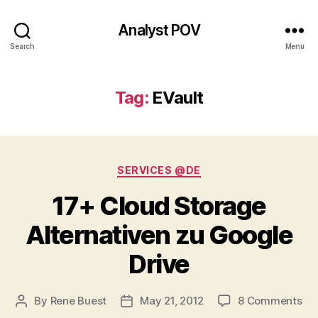
Analyst POV
Search
Menu
Tag:
EVault
Categories
SERVICES @DE
17+ Cloud Storage
Alternativen zu Google
Drive
on
By
Rene Buest
May 21, 2012
8 Comments
Post
Post
17
author
date