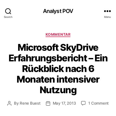
Analyst POV
Search
Menu
Categories
KOMMENTAR
Microsoft SkyDrive
Erfahrungsbericht – Ein
Rückblick nach 6
Monaten intensiver
Nutzung
on
By
Rene Buest
May 17, 2013
1 Comment
Post
Post
Mic
author
date
Sky