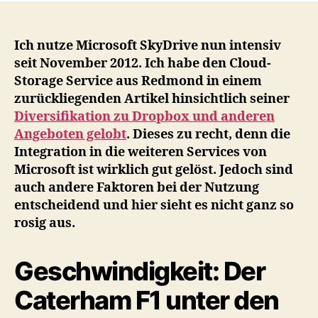
Erf
–
Ein
Ich nutze Microsoft SkyDrive nun intensiv
Rüc
seit November 2012. Ich habe den Cloud-
nac
Storage Service aus Redmond in einem
6
zurückliegenden Artikel hinsichtlich seiner
Mon
Diversifikation zu Dropbox und anderen
inte
Angeboten gelobt
. Dieses zu recht, denn die
Nut
Integration in die weiteren Services von
Microsoft ist wirklich gut gelöst. Jedoch sind
auch andere Faktoren bei der Nutzung
entscheidend und hier sieht es nicht ganz so
rosig aus.
Geschwindigkeit: Der
Caterham F1 unter den