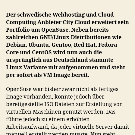
Cl
er
Der schwedische Webhosting und Cloud
se
Computing Anbieter City Cloud erweitert sein
Im
Portfolio um OpenSuse. Neben bereits
Por
zahlreichen GNU/Linux Distributionen wie
u
Debian, Ubuntu, Gentoo, Red Hat, Fedora
Op
Core und CentOS wird nun auch die
ursprünglich aus Deutschland stammte
Linux Variante mit aufgenommen und steht
per sofort als VM Image bereit.
OpenSuse war bisher zwar nicht als fertiges
Image vorhanden, konnte jedoch über
bereitgestellte ISO Dateien zur Erstellung von
virtuellen Maschinen genutzt werden. Das
führte jedoch zu einem erhöhten
Arbeitsaufwand, da jeder virtuelle Server damit
manuell erstellt werden musste. Nun steht