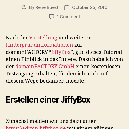
By
Rene Buest
October 25, 2010
Post
Post
author
date
on
1 Comment
Erste
Schritte
mit
Nach der
Vorstellung
und weiteren
der
Hintergrundinformationen
zur
domainFACTORY
domainFACTORY “
JiffyBox
”, gibt dieses Tutorial
“JiffyBox”
einen Einblick in das Innere. Dazu habe ich von
der
domainFACTORY GmbH
einen kostenlosen
Testzugang erhalten, für den ich mich auf
diesem Wege bedanken möchte!
Erstellen einer JiffyBox
Zunächst melden wir uns dazu unter
https://admin.jiffybox.de
mit einem gültigen