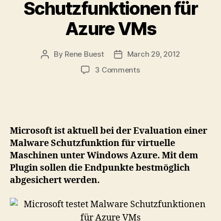
Schutzfunktionen für
Azure VMs
By
Rene Buest
March 29, 2012
Post
Post
author
date
on
3 Comments
Microsoft
testet
Malware
Schutzfunktionen
für
Microsoft ist aktuell bei der Evaluation einer
Azure
Malware Schutzfunktion für virtuelle
VMs
Maschinen unter Windows Azure. Mit dem
Plugin sollen die Endpunkte bestmöglich
abgesichert werden.