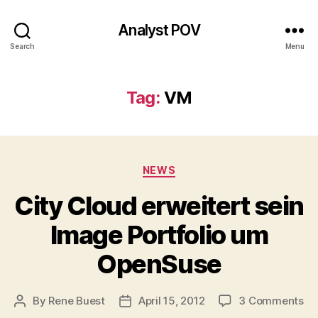
Analyst POV
Search
Menu
Tag:
VM
Categories
NEWS
City Cloud erweitert sein
Image Portfolio um
OpenSuse
on
By
Rene Buest
April 15, 2012
3 Comments
Post
Post
Ci
author
date