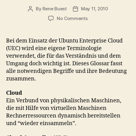
By
Rene Buest
May 11, 2010
Post
Post
author
date
on
No Comments
Ubuntu
Enterprise
Cloud
Bei dem Einsatz der Ubuntu Enterprise Cloud
Terminologie
(UEC) wird eine eigene Terminologie
verwendet, die für das Verständnis und dem
Umgang doch wichtig ist. Dieses Glossar fasst
alle notwendigen Begriffe und ihre Bedeutung
zusammen.
Cloud
Ein Verbund von physikalischen Maschinen,
die mit Hilfe von virtuellen Maschinen
Rechnerressourcen dynamisch bereitstellen
und “wieder einsammeln”.