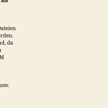
 als
Dateien
erden.
nd, da
n
VM
usw.