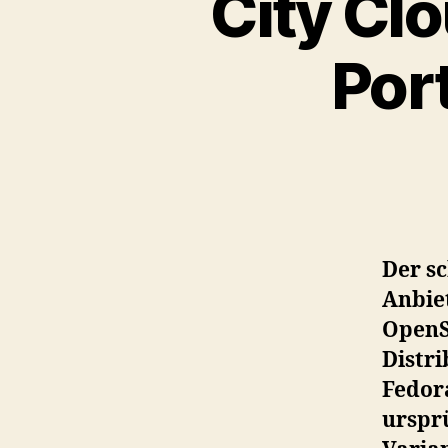
City Cl
Por
Der s
Anbiet
OpenS
Distr
Fedor
urspr