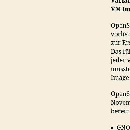
Varia
VM Im
OpenSu
vorhan
zur Er
Das fü
jeder 
musste
Image 
OpenSu
Novem
bereit:
GNOM