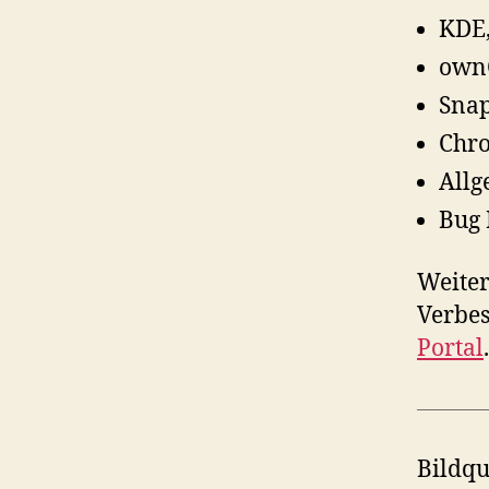
KDE
own
Snap
Chr
Allg
Bug 
Weite
Verbes
Portal
.
Bildqu