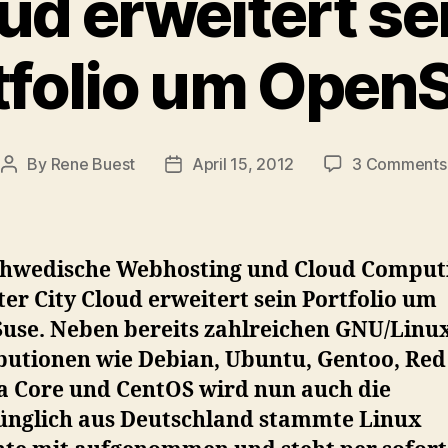
oud erweitert se
tfolio um Open
By
Rene Buest
April 15, 2012
3 Comments
Post
Post
author
date
chwedische Webhosting und Cloud Comput
er City Cloud erweitert sein Portfolio um
use. Neben bereits zahlreichen GNU/Linu
ibutionen wie Debian, Ubuntu, Gentoo, Red
a Core und CentOS wird nun auch die
ünglich aus Deutschland stammte Linux