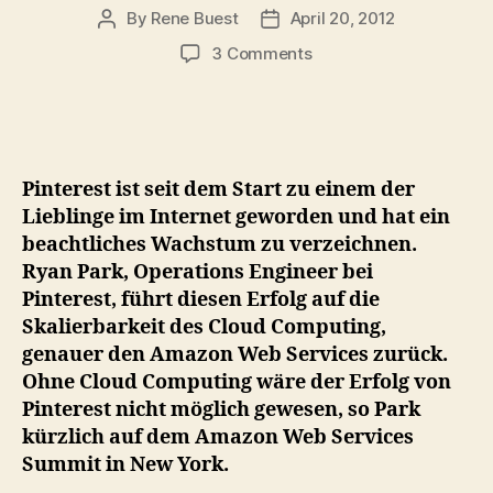
By
Rene Buest
April 20, 2012
Post
Post
author
date
on
3 Comments
Pinterest
macht
die
Amazon
Cloud
Pinterest ist seit dem Start zu einem der
für
Lieblinge im Internet geworden und hat ein
den
beachtliches Wachstum zu verzeichnen.
eigenen
Ryan Park, Operations Engineer bei
Erfolg
verantwortlich
Pinterest, führt diesen Erfolg auf die
Skalierbarkeit des Cloud Computing,
genauer den Amazon Web Services zurück.
Ohne Cloud Computing wäre der Erfolg von
Pinterest nicht möglich gewesen, so Park
kürzlich auf dem Amazon Web Services
Summit in New York.