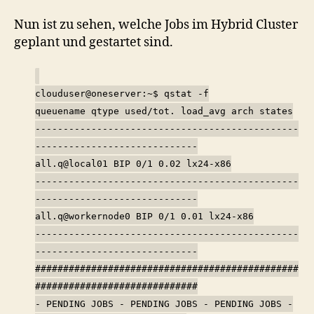
Nun ist zu sehen, welche Jobs im Hybrid Cluster
geplant und gestartet sind.
clouduser@oneserver:~$ qstat -f
queuename qtype used/tot. load_avg arch states
-----------------------------------------------
-----------------------------
all.q@local01 BIP 0/1 0.02 lx24-x86
-----------------------------------------------
-----------------------------
all.q@workernode0 BIP 0/1 0.01 lx24-x86
-----------------------------------------------
-----------------------------
###############################################
#############################
- PENDING JOBS - PENDING JOBS - PENDING JOBS -