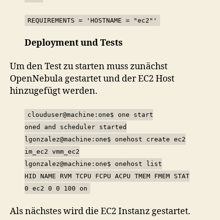
REQUIREMENTS = 'HOSTNAME = "ec2"'
Deployment und Tests
Um den Test zu starten muss zunächst
OpenNebula gestartet und der EC2 Host
hinzugefügt werden.
clouduser@machine:one$ one start
oned and scheduler started
lgonzalez@machine:one$ onehost create ec2
im_ec2 vmm_ec2
lgonzalez@machine:one$ onehost list
HID NAME RVM TCPU FCPU ACPU TMEM FMEM STAT
0 ec2 0 0 100 on
Als nächstes wird die EC2 Instanz gestartet.