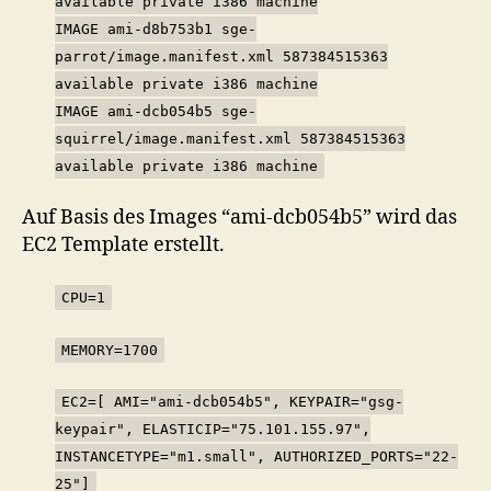
available private i386 machine
IMAGE ami-d8b753b1 sge-
parrot/image.manifest.xml 587384515363
available private i386 machine
IMAGE ami-dcb054b5 sge-
squirrel/image.manifest.xml 587384515363
available private i386 machine
Auf Basis des Images “ami-dcb054b5” wird das
EC2 Template erstellt.
CPU=1
MEMORY=1700
EC2=[ AMI="ami-dcb054b5", KEYPAIR="gsg-
keypair", ELASTICIP="75.101.155.97",
INSTANCETYPE="m1.small", AUTHORIZED_PORTS="22-
25"]