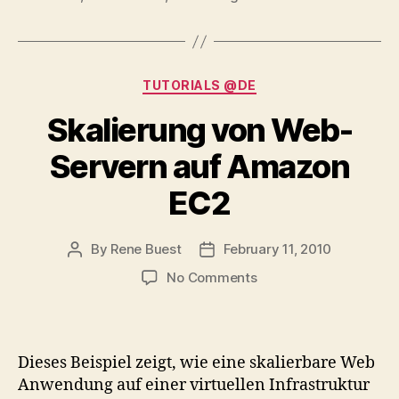
Categories
TUTORIALS @DE
Skalierung von Web-
Servern auf Amazon
EC2
By
Rene Buest
February 11, 2010
Post
Post
author
date
on
No Comments
Skalierung
von
Web-
Servern
Dieses Beispiel zeigt, wie eine skalierbare Web
auf
Anwendung auf einer virtuellen Infrastruktur
Amazon