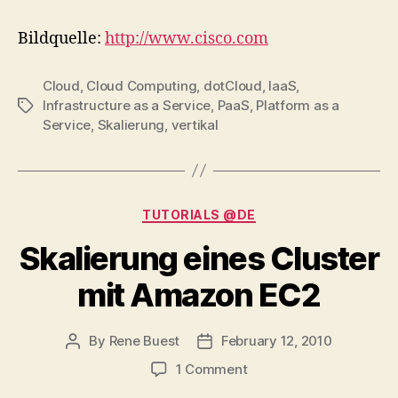
Bildquelle:
http://www.cisco.com
Cloud
,
Cloud Computing
,
dotCloud
,
IaaS
,
Infrastructure as a Service
,
PaaS
,
Platform as a
Tags
Service
,
Skalierung
,
vertikal
Categories
TUTORIALS @DE
Skalierung eines Cluster
mit Amazon EC2
By
Rene Buest
February 12, 2010
Post
Post
author
date
on
1 Comment
Skalierung