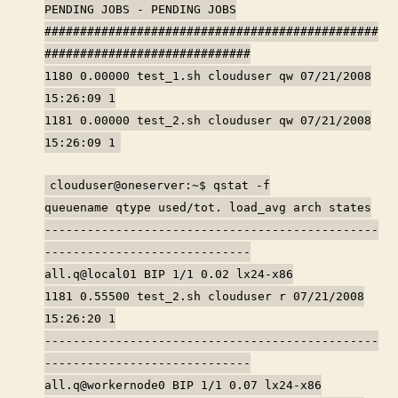
PENDING JOBS - PENDING JOBS
###############################################
#############################
1180 0.00000 test_1.sh clouduser qw 07/21/2008
15:26:09 1
1181 0.00000 test_2.sh clouduser qw 07/21/2008
15:26:09 1
clouduser@oneserver:~$ qstat -f
queuename qtype used/tot. load_avg arch states
-----------------------------------------------
-----------------------------
all.q@local01 BIP 1/1 0.02 lx24-x86
1181 0.55500 test_2.sh clouduser r 07/21/2008
15:26:20 1
-----------------------------------------------
-----------------------------
all.q@workernode0 BIP 1/1 0.07 lx24-x86