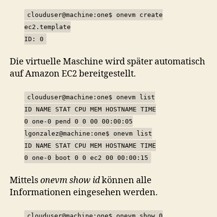
clouduser@machine:one$ onevm create
ec2.template
ID: 0
Die virtuelle Maschine wird später automatisch
auf Amazon EC2 bereitgestellt.
clouduser@machine:one$ onevm list
ID NAME STAT CPU MEM HOSTNAME TIME
0 one-0 pend 0 0 00 00:00:05
lgonzalez@machine:one$ onevm list
ID NAME STAT CPU MEM HOSTNAME TIME
0 one-0 boot 0 0 ec2 00 00:00:15
Mittels
onevm show id
können alle
Informationen eingesehen werden.
clouduser@machine:one$ onevm show 0