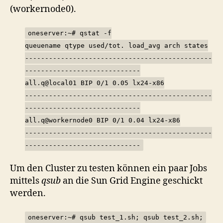
(workernode0).
oneserver:~# qstat -f
queuename qtype used/tot. load_avg arch states
-----------------------------------------------
-----------------------------
all.q@local01 BIP 0/1 0.05 lx24-x86
-----------------------------------------------
-----------------------------
all.q@workernode0 BIP 0/1 0.04 lx24-x86
-----------------------------------------------
-----------------------------
Um den Cluster zu testen können ein paar Jobs
mittels
qsub
an die Sun Grid Engine geschickt
werden.
oneserver:~# qsub test_1.sh; qsub test_2.sh;