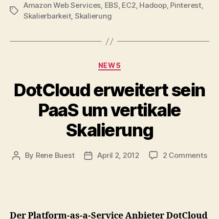
Amazon Web Services
,
EBS
,
EC2
,
Hadoop
,
Pinterest
,
Tags
Skalierbarkeit
,
Skalierung
Categories
NEWS
DotCloud erweitert sein
PaaS um vertikale
Skalierung
on
By
Rene Buest
April 2, 2012
2 Comments
Post
Post
Dot
author
date
erw
sei
Pa
um
Der Platform-as-a-Service Anbieter DotCloud