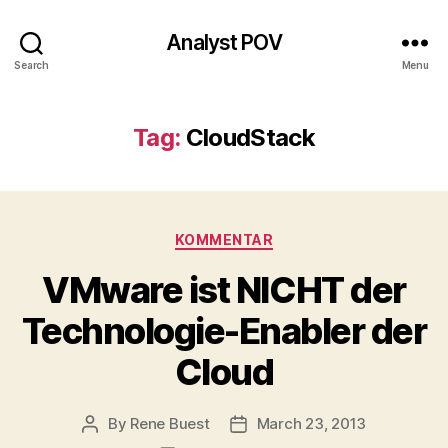
Analyst POV
Search
Menu
Tag:
CloudStack
Categories
KOMMENTAR
VMware ist NICHT der
Technologie-Enabler der
Cloud
By
Rene Buest
March 23, 2013
Post
Post
author
date