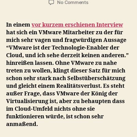
on
No Comments
VMware
ist
NICHT
In einem
vor kurzem erschienen Interview
der
hat sich ein VMware Mitarbeiter zu der für
Technologie-
mich sehr vagen und fragwürdigen Aussage
Enabler
“VMware ist der Technologie-Enabler der
der
Cloud, und ich sehe derzeit keinen anderen.”
Cloud
hinreißen lassen. Ohne VMware zu nahe
treten zu wollen, klingt dieser Satz für mich
schon sehr stark nach Selbstüberschätzung
und gleicht einem Realitätsverlust. Es steht
außer Frage, dass VMware der König der
Virtualisierung ist, aber zu behaupten dass
im Cloud-Umfeld nichts ohne sie
funktionieren würde, ist schon sehr
anmaßend.