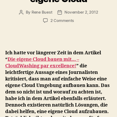
By
Rene Buest
November 2, 2012
Post
Post
author
date
on
2 Comments
Professionelle
Open-
Source
Lösungen
für
Ich hatte vor längerer Zeit in dem Artikel
die
“
Die eigene Cloud bauen mit… –
eigene
CloudWashing par excellence!
” die
Cloud
leichtfertige Aussage eines Journalisten
kritisiert, dass man auf einfache Weise eine
eigene Cloud Umgebung aufbauen kann. Das
dem so nicht ist und worauf zu achten ist,
habe ich in dem Artikel ebenfalls erläutert.
Dennoch existieren natürlich Lösungen, die
dabei helfen, eine eigene Cloud aufzubauen.