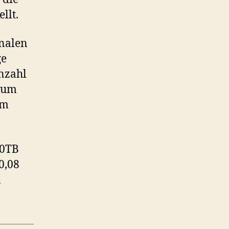
llt.
onalen
ge
nzahl
, um
em
10TB
0,08
n