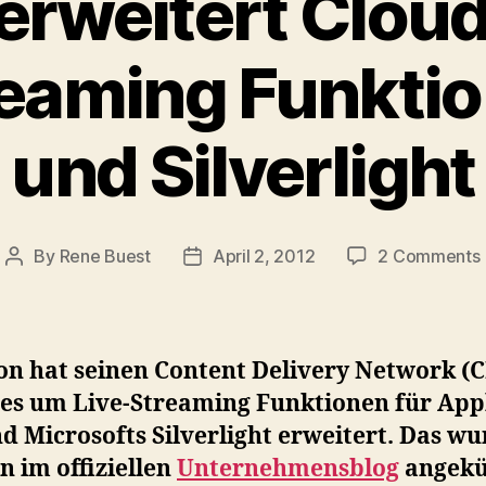
rweitert Cloud
eaming Funktio
und Silverlight
By
Rene Buest
April 2, 2012
2 Comments
Post
Post
author
date
n hat seinen Content Delivery Network (
ces um Live-Streaming Funktionen für App
d Microsofts Silverlight erweitert. Das w
n im offiziellen
Unternehmensblog
angekü