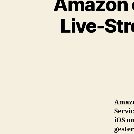
Amazon e
Live-Str
Amazo
Servi
iOS un
gester