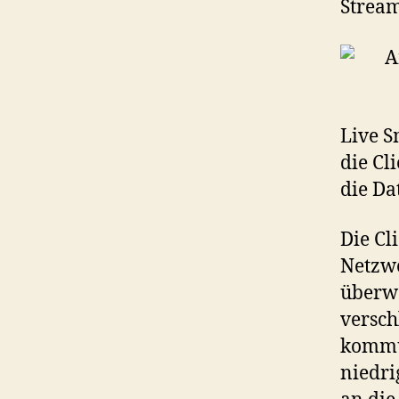
Stream
Live S
die Cl
die Da
Die Cl
Netzwe
überwa
versch
kommun
niedri