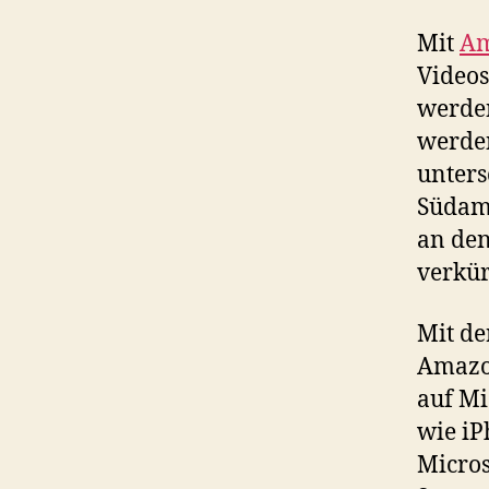
Mit
Am
Videos
werden
werden
unters
Südame
an den
verkür
Mit de
Amazon
auf Mi
wie iP
Micros