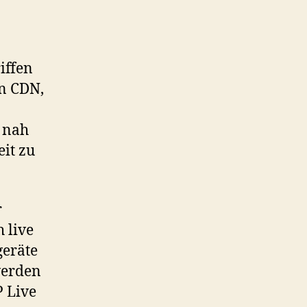
iOS
und
Silverlight
iffen
in CDN,
 nah
eit zu
r
 live
geräte
werden
 Live