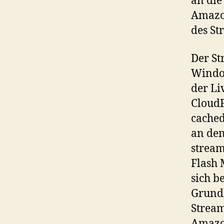
an die
Amazon
des St
Der St
Window
der Li
CloudF
cached
an den
stream
Flash 
sich b
Grundk
Stream
Amazon