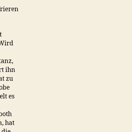
frieren
t
 Wird
tanz,
rt ihn
at zu
dobe
lt es
ooth
, hat
 die