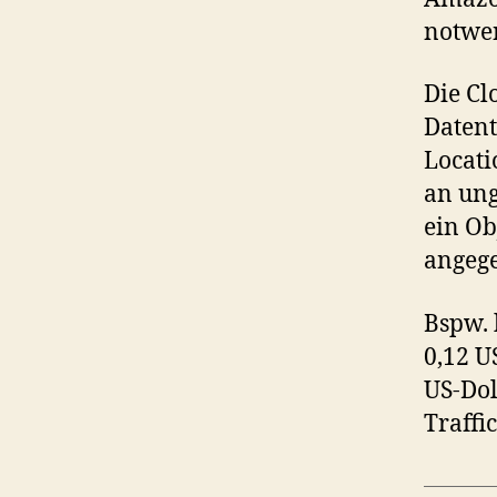
notwen
Die Cl
Datent
Locati
an ung
ein Ob
angeg
Bspw. 
0,12 U
US-Dol
Traffi