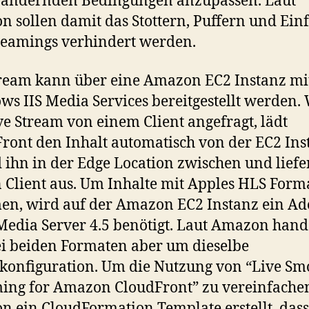
 ändernden Bedingungen anzupassen. Laut
 sollen damit das Stottern, Puffern und Ein
reamings verhindert werden.
ream kann über eine Amazon EC2 Instanz mi
s IIS Media Services bereitgestellt werden.
ve Stream von einem Client angefragt, lädt
ront den Inhalt automatisch von der EC2 Ins
 ihn in der Edge Location zwischen und liefe
 Client aus. Um Inhalte mit Apples HLS Form
en, wird auf der Amazon EC2 Instanz ein A
Media Server 4.5 benötigt. Laut Amazon hande
ei beiden Formaten aber um dieselbe
onfiguration. Um die Nutzung von “Live Sm
ing for Amazon CloudFront” zu vereinfachen
 ein CloudFormation Template erstellt, dass