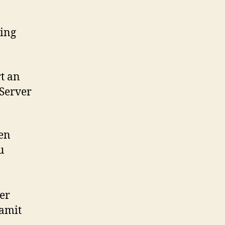
t an
 Server
len
u
er
damit