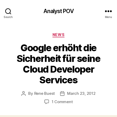
Analyst POV
Search
Menu
Categories
NEWS
Google erhöht die
Sicherheit für seine
Cloud Developer
Services
By
Rene Buest
March 23, 2012
Post
Post
author
date
on
1 Comment
Google
erhöht