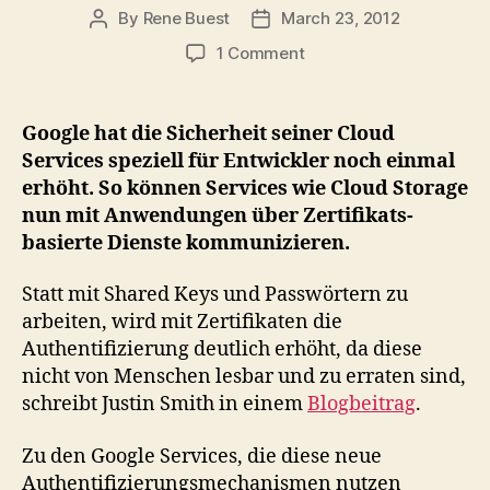
By
Rene Buest
March 23, 2012
Post
Post
author
date
on
1 Comment
Google
erhöht
die
Google hat die Sicherheit seiner Cloud
Sicherheit
Services speziell für Entwickler noch einmal
für
erhöht. So können Services wie Cloud Storage
seine
nun mit Anwendungen über Zertifikats-
Cloud
basierte Dienste kommunizieren.
Developer
Services
Statt mit Shared Keys und Passwörtern zu
arbeiten, wird mit Zertifikaten die
Authentifizierung deutlich erhöht, da diese
nicht von Menschen lesbar und zu erraten sind,
schreibt Justin Smith in einem
Blogbeitrag
.
Zu den Google Services, die diese neue
Authentifizierungsmechanismen nutzen