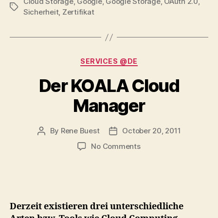
Cloud Storage
,
Google
,
Google Storage
,
OAuth 2.0
,
Tags
Sicherheit
,
Zertifikat
Categories
SERVICES @DE
Der KOALA Cloud
Manager
By
Rene Buest
October 20, 2011
Post
Post
author
date
on
No Comments
Der
KOALA
Cloud
Manager
Derzeit existieren drei unterschiedliche