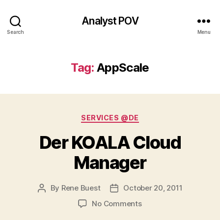
Analyst POV
Search
Menu
Tag:
AppScale
Categories
SERVICES @DE
Der KOALA Cloud
Manager
By
Rene Buest
October 20, 2011
Post
Post
author
date
on
No Comments
Der