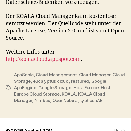
Datenschutz-Bedenken vorzubeugen.
Der KOALA Cloud Manager kann kostenlose
genutzt werden. Der Quellcode steht unter der
Apache License, Version 2.0. und ist somit Open
Source.
Weitere Infos unter
http://koalacloud.appspot.com
.
AppScale
,
Cloud Management
,
Cloud Manager
,
Cloud
Storage
,
eucalyptus cloud
,
featured
,
Google
AppEngine
,
Google Storage
,
Host Europe
,
Host
Tags
Europe Cloud Storage
,
KOALA
,
KOALA Cloud
Manager
,
Nimbus
,
OpenNebula
,
typhoonAE
© 2026
Analyst POV
Up
↑