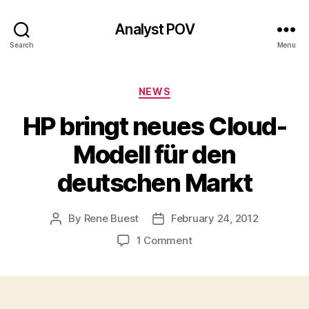
Analyst POV
Search
Menu
Categories
NEWS
HP bringt neues Cloud-
Modell für den
deutschen Markt
By
Rene Buest
February 24, 2012
Post
Post
author
date
on
1 Comment
HP
bringt
neues
Cloud-