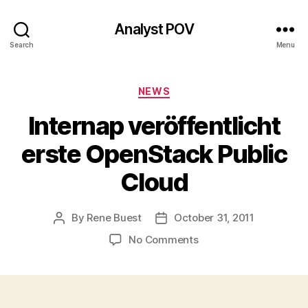
Analyst POV
Search
Menu
Categories
NEWS
Internap veröffentlicht
erste OpenStack Public
Cloud
By
Rene Buest
October 31, 2011
Post
Post
author
date
on
No Comments
Internap
veröffentlicht
erste
OpenStack