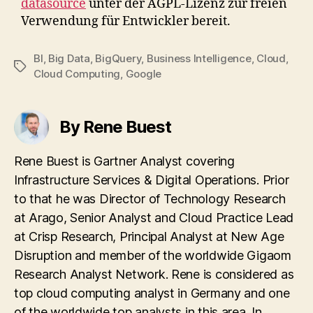
datasource
unter der AGPL-Lizenz zur freien
Verwendung für Entwickler bereit.
BI
,
Big Data
,
BigQuery
,
Business Intelligence
,
Cloud
,
Tags
Cloud Computing
,
Google
By Rene Buest
Rene Buest is Gartner Analyst covering
Infrastructure Services & Digital Operations. Prior
to that he was Director of Technology Research
at Arago, Senior Analyst and Cloud Practice Lead
at Crisp Research, Principal Analyst at New Age
Disruption and member of the worldwide Gigaom
Research Analyst Network. Rene is considered as
top cloud computing analyst in Germany and one
of the worldwide top analysts in this area. In