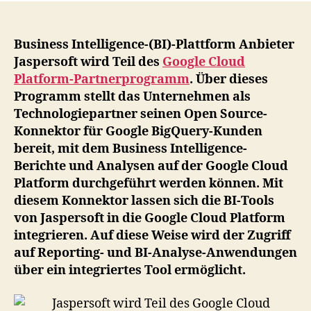
Tei
de
Go
Business Intelligence-(BI)-Plattform Anbieter
Cl
Jaspersoft wird Teil des
Google Cloud
Pl
Platform-Partnerprogramm
. Über dieses
Pa
Programm stellt das Unternehmen als
–
Technologiepartner seinen Open Source-
Bi
Konnektor für Google BigQuery-Kunden
Da
bereit, mit dem Business Intelligence-
An
mi
Berichte und Analysen auf der Google Cloud
Go
Platform durchgeführt werden können. Mit
Bi
diesem Konnektor lassen sich die BI-Tools
von Jaspersoft in die Google Cloud Platform
integrieren. Auf diese Weise wird der Zugriff
auf Reporting- und BI-Analyse-Anwendungen
über ein integriertes Tool ermöglicht.