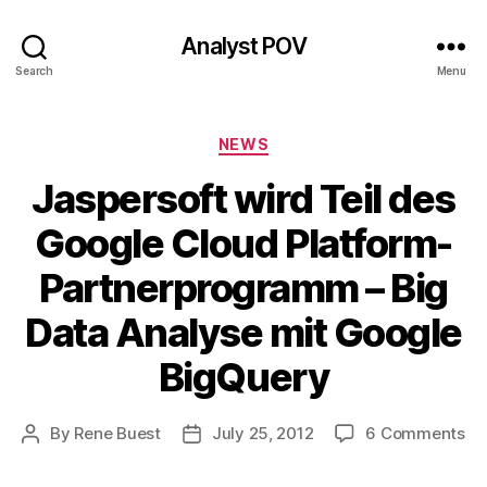
Analyst POV
Search
Menu
Categories
NEWS
Jaspersoft wird Teil des
Google Cloud Platform-
Partnerprogramm – Big
Data Analyse mit Google
BigQuery
on
By
Rene Buest
July 25, 2012
6 Comments
Post
Post
Ja
author
date
wi