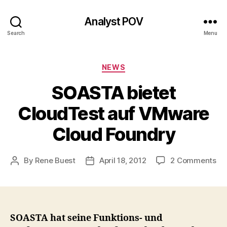
Analyst POV
Search
Menu
Categories
NEWS
SOASTA bietet
CloudTest auf VMware
Cloud Foundry
on
By
Rene Buest
April 18, 2012
2 Comments
Post
Post
SO
author
date
bie
Cl
au
VM
SOASTA hat seine Funktions- und
Cl