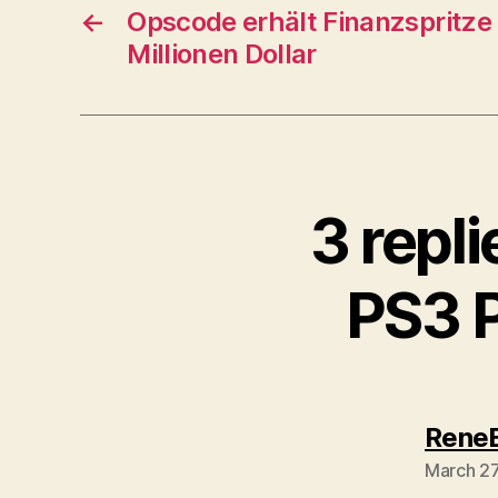
←
Opscode erhält Finanzspritze 
Millionen Dollar
3 repl
PS3 P
Rene
March 27