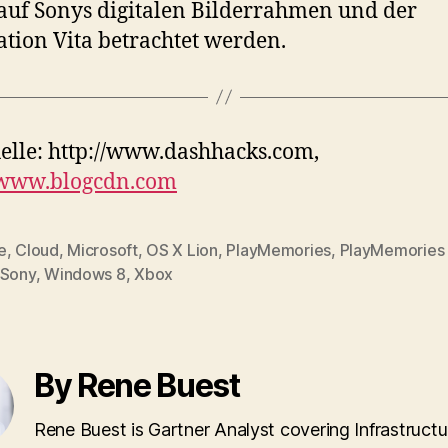
auf Sonys digitalen Bilderrahmen und der
ation Vita betrachtet werden.
elle: http://www.dashhacks.com,
//www.blogcdn.com
e
,
Cloud
,
Microsoft
,
OS X Lion
,
PlayMemories
,
PlayMemories 
Sony
,
Windows 8
,
Xbox
By Rene Buest
Rene Buest is Gartner Analyst covering Infrastructu