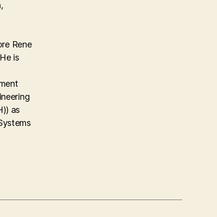
,
ore Rene
He is
ement
ineering
)) as
 Systems