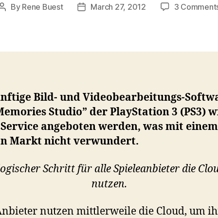
By
Rene Buest
March 27, 2012
3 Comment
Post
Post
author
date
ünftige Bild- und Videobearbeitungs-Softw
emories Studio” der PlayStation 3 (PS3) w
 Service angeboten werden, was mit einem
en Markt nicht verwundert.
logischer Schritt für alle Spieleanbieter die Clo
nutzen.
Anbieter nutzen mittlerweile die Cloud, um i