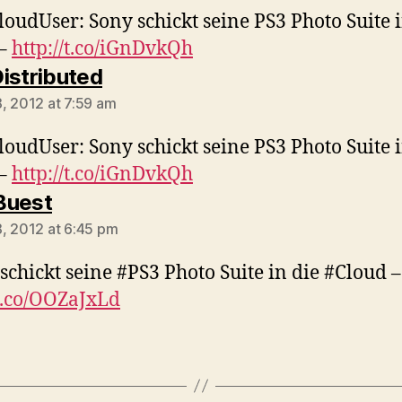
oudUser: Sony schickt seine PS3 Photo Suite i
 –
http://t.co/iGnDvkQh
says:
istributed
, 2012 at 7:59 am
oudUser: Sony schickt seine PS3 Photo Suite i
 –
http://t.co/iGnDvkQh
says:
Buest
, 2012 at 6:45 pm
schickt seine #PS3 Photo Suite in die #Cloud –
/t.co/OOZaJxLd