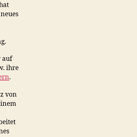
hat
 neues
g.
r auf
. ihre
ern
.
tz von
 einem
eitet
nes