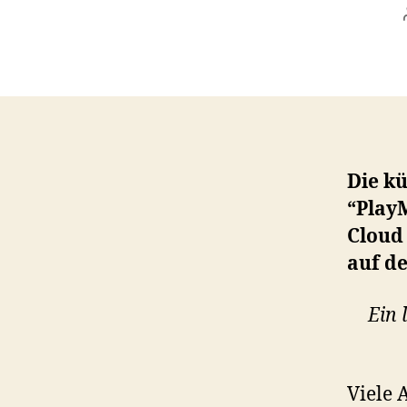
Die k
“PlayM
Cloud
auf d
Ein 
Viele 