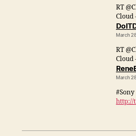
RT @Cl
Cloud
DoITD
March 28
RT @Cl
Cloud
Rene
March 28
#Sony 
http:/