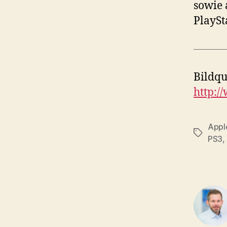
sowie 
PlaySt
Bildqu
http:
Appl
Tags
PS3
,