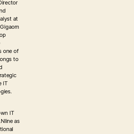
Director
and
alyst at
e Gigaom
top
e
s one of
longs to
d
rategic
e IT
gies.
own IT
Nline as
tional