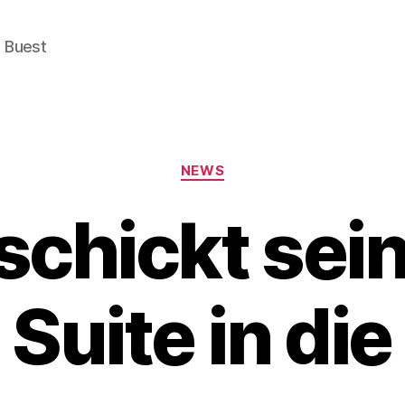
e Buest
Categories
NEWS
schickt sei
Suite in di