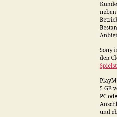
Kunden
neben 
Betrie
Bestan
Anbiet
Sony i
den Cl
Spiels
PlayMe
5 GB v
PC od
Anschl
und eb