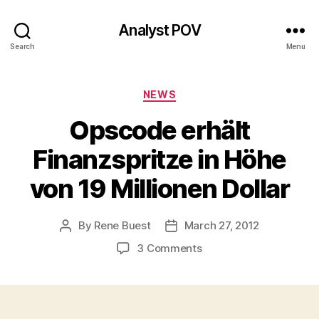
Analyst POV
Search
Menu
Categories
NEWS
Opscode erhält
Finanzspritze in Höhe
von 19 Millionen Dollar
By
Rene Buest
March 27, 2012
Post
Post
author
date
on
3 Comments
Opscode
erhält
Finanzspritze
in