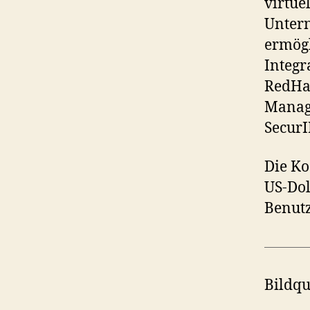
virtue
Unter
ermögl
Integr
RedHat
Manag
SecurI
Die Ko
US-Dol
Benutz
Bildqu