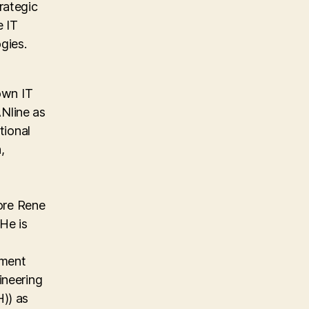
rategic
e IT
gies.
own IT
Nline as
tional
,
ore Rene
He is
ement
ineering
)) as