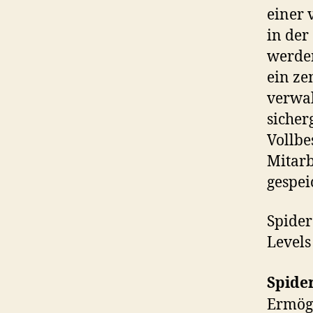
einer 
in der
werden
ein ze
verwal
sicher
Vollbe
Mitarb
gespei
Spider
Levels 
Spide
Ermögl