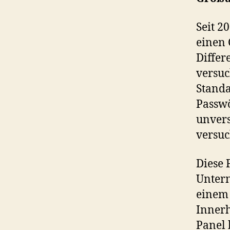
Seit 2
einen 
Differ
versuc
Standa
Passwö
unvers
versu
Diese 
Unter
einem 
Innerh
Panel 