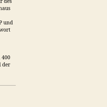
r des
naus
AP und
swort
n 400
l der