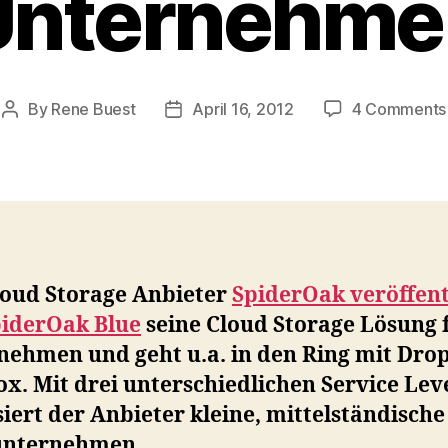
Unternehme
By
Rene Buest
April 16, 2012
4 Comments
Post
Post
author
date
loud Storage Anbieter
SpiderOak veröffent
piderOak Blue
seine Cloud Storage Lösung 
nehmen und geht u.a. in den Ring mit Dro
x. Mit drei unterschiedlichen Service Lev
iert der Anbieter kleine, mittelständisch
nternehmen.