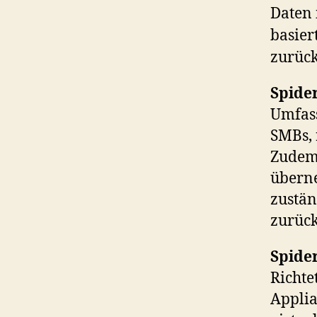
Daten 
basier
zurück
Spide
Umfass
SMBs, 
Zudem 
überne
zustän
zurück
Spide
Richte
Applia