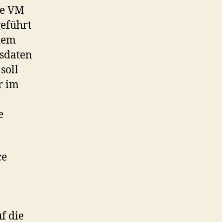
ie VM
geführt
udem
nsdaten
soll
r im
e
ce
f die