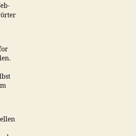
Web-
örter
for
len.
lbst
zum
ellen