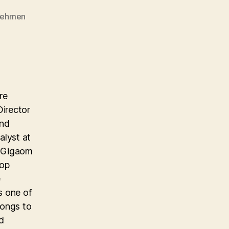
nehmen
re
Director
and
alyst at
e Gigaom
top
e
s one of
longs to
d