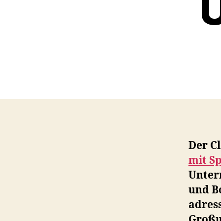
Der C
mit S
Unter
und Bo
adress
Großu