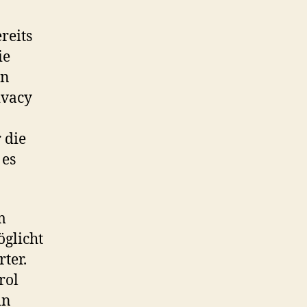
reits
ie
rn
ivacy
 die
 es
m
glicht
ter.
rol
in