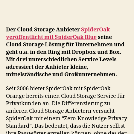
ver
Cl
St
Se
Der Cloud Storage Anbieter
SpiderOak
für
veröffentlicht mit SpiderOak Blue
seine
Un
Cloud Storage Lösung für Unternehmen und
geht u.a. in den Ring mit Dropbox und Box.
Mit drei unterschiedlichen Service Levels
adressiert der Anbieter kleine,
mittelständische und Großunternehmen.
Seit 2006 bietet SpiderOak mit SpiderOak
Orange bereits einen Cloud Storage Service für
Privatkunden an. Die Differenzierung zu
anderen Cloud Storage Anbietern versucht
SpiderOak mit einem “Zero-Knowledge Privacy
Standard”. Das bedeutet, dass die Nutzer selbst
ihre Passwörter erstellen können, ohne das der