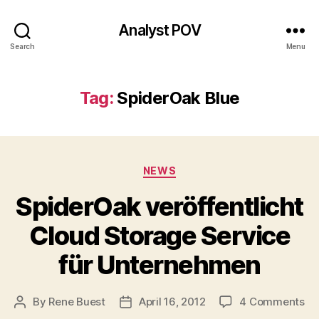
Analyst POV
Search
Menu
Tag:
SpiderOak Blue
Categories
NEWS
SpiderOak veröffentlicht
Cloud Storage Service
für Unternehmen
on
By
Rene Buest
April 16, 2012
4 Comments
Post
Post
Sp
author
date