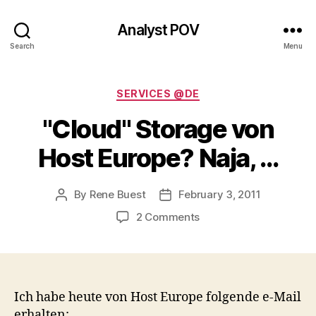
Analyst POV
Search
Menu
Categories
SERVICES @DE
"Cloud" Storage von
Host Europe? Naja, …
By
Rene Buest
February 3, 2011
Post
Post
author
date
on
2 Comments
"Cloud"
Storage
von
Host
Europe?
Ich habe heute von Host Europe folgende e-Mail
Naja,
erhalten: