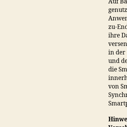
Auf Ba
genutz
Anwend
zu-End
ihre D
versen
in der
und de
die Sm
innerh
von Sm
Synchr
Smartp
Hinwe