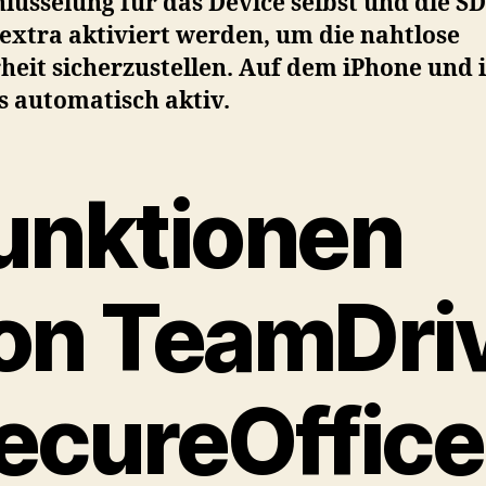
lüsselung für das Device selbst und die SD
extra aktiviert werden, um die nahtlose
heit sicherzustellen. Auf dem iPhone und 
es automatisch aktiv.
unktionen
on TeamDri
ecureOffice