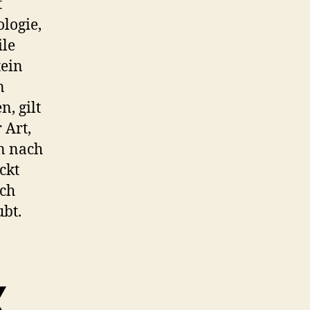
t
ologie,
ile
tein
n
, gilt
 Art,
n nach
ckt
rch
bt.
x