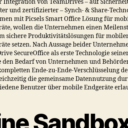
r Integration von TeamDrives – auf Sicherhei
ter und zertifizierter – Synch- & Share-Techn
en mit Picsels Smart Office Lösung für mob
äte, wollen die Unternehmen einen Meilens
 sichere Produktivitätslösungen für mobile
äte setzen. Nach Aussage beider Unternehmen
ive SecureOffice als erste Technologie seiner
e den Bedarf von Unternehmen und Behörde
kompletten Ende-zu-Ende-Verschlüsselung de
eichzeitig die gemeinsame Datennutzung du
iedene Benutzer über mobile Endgeräte erlau
ine Sandbo