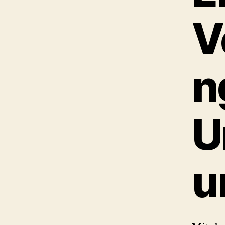
V
n
U
u