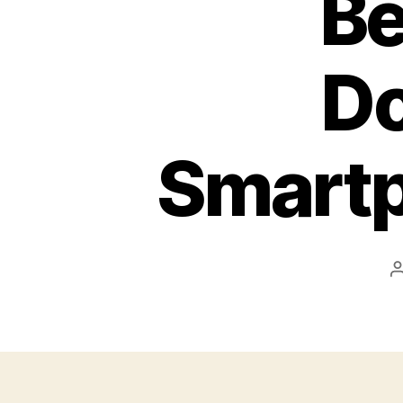
Be
Do
Smartp