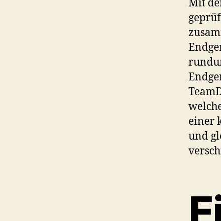
Mit de
geprüf
zusamm
Endger
rundum
Endger
TeamDr
welch
einer 
und gl
versch
E