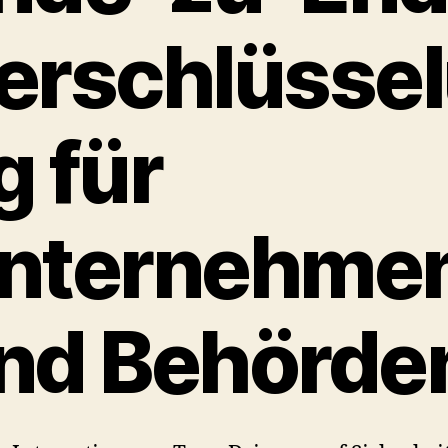
erschlüsse
g für
nternehme
nd Behörde