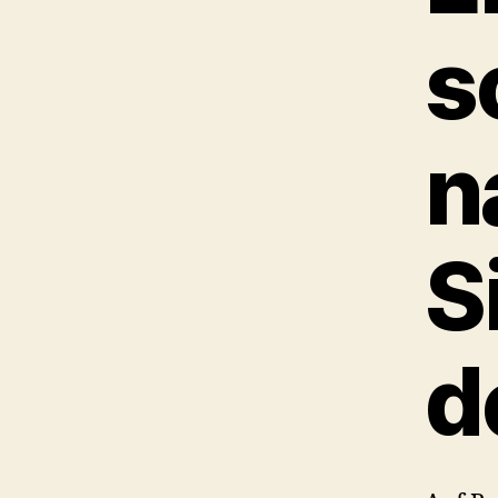
s
n
S
d