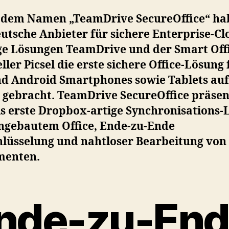
 dem Namen „TeamDrive SecureOffice“ ha
utsche Anbieter für sichere Enterprise-Cl
ge Lösungen TeamDrive und der Smart Off
ller Picsel die erste sichere Office-Lösung 
nd Android Smartphones sowie Tablets auf
 gebracht. TeamDrive SecureOffice präsen
ls erste Dropbox-artige Synchronisations
ingebautem Office, Ende-zu-Ende
hlüsselung und nahtloser Bearbeitung von
enten.
nde-zu-En