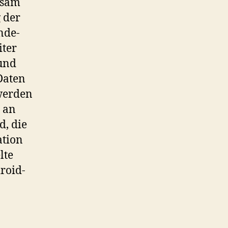
nsam
 der
nde-
iter
und
Daten
werden
 an
d, die
ation
lte
roid-