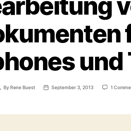
arbeitung 
kumenten 
hones und 
By
Rene Buest
September 3, 2013
1 Comme
Post
Post
author
date