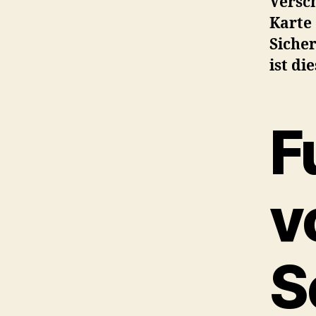
Versch
Karte 
Sicher
ist di
F
v
S