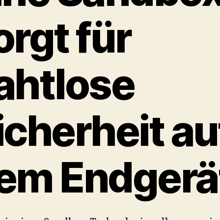
orgt für
ahtlose
icherheit au
em Endgerä