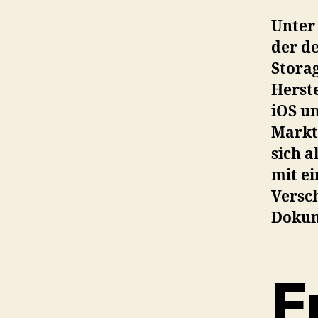
Unter
der de
Stora
Herste
iOS u
Markt
sich a
mit e
Versc
Dokum
E