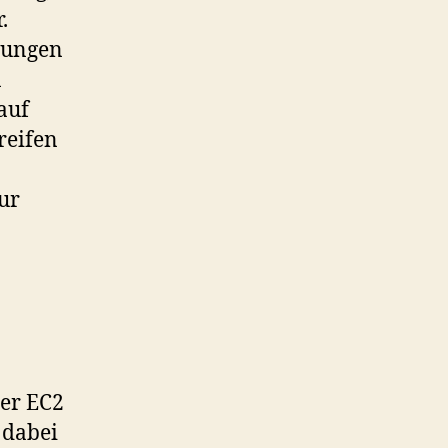
.
dungen
n
auf
reifen
ur
der EC2
 dabei