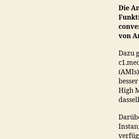
Die A
Funkt
conve
von A
Dazu g
c1.me
(AMIs
besser
High M
dassel
Darübe
Instan
verfüg