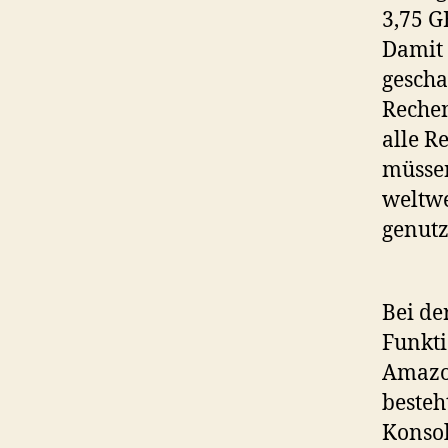
3,75 G
Damit
gescha
Rechen
alle R
müssen
weltwe
genutz
Bei de
Funkti
Amazon
besteh
Konsol