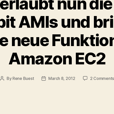
rlaubt nun di
it AMIs und br
e neue Funktio
Amazon EC2
By
Rene Buest
March 8, 2012
2 Comment
Post
Post
author
date