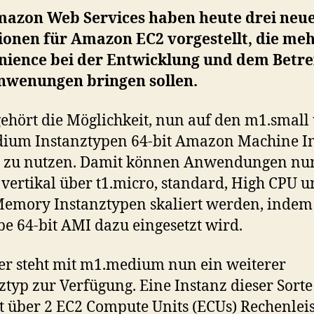
mazon Web Services haben heute drei neu
ionen für Amazon EC2 vorgestellt, die me
nience bei der Entwicklung und dem Betr
nwenungen bringen sollen.
ehört die Möglichkeit, nun auf den m1.small
dium Instanztypen 64-bit Amazon Machine I
) zu nutzen. Damit können Anwendungen nu
 vertikal über t1.micro, standard, High CPU 
emory Instanztypen skaliert werden, indem
be 64-bit AMI dazu eingesetzt wird.
r steht mit m1.medium nun ein weiterer
ztyp zur Verfügung. Eine Instanz dieser Sorte
t über 2 EC2 Compute Units (ECUs) Rechenlei