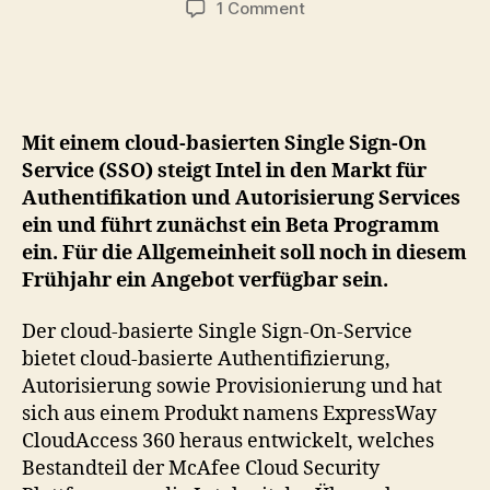
on
1 Comment
Intel
kündigt
Cloud
Single
Sign-
Mit einem cloud-basierten Single Sign-On
On
Service (SSO) steigt Intel in den Markt für
Service
Authentifikation und Autorisierung Services
an
ein und führt zunächst ein Beta Programm
ein. Für die Allgemeinheit soll noch in diesem
Frühjahr ein Angebot verfügbar sein.
Der cloud-basierte Single Sign-On-Service
bietet cloud-basierte Authentifizierung,
Autorisierung sowie Provisionierung und hat
sich aus einem Produkt namens ExpressWay
CloudAccess 360 heraus entwickelt, welches
Bestandteil der McAfee Cloud Security