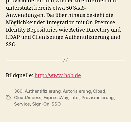
provisionieren und wieder zu entfernen und
unterstützt bereits etwa 50 SaaS-
Anwendungen. Darüber hinaus besteht die
Möglichkeit der Integration mit On-Premise
Identity Repositories wie Active Directory und
LDAP und Clientseitige Authentifizierung und
SSO.
Bildquelle:
http://www.hob.de
360
,
Authentifizierung
,
Autorisierung
,
Cloud
,
CloudAccess
,
ExpressWay
,
Intel
,
Provisionierung
,
Tags
Service
,
Sign-On
,
SSO