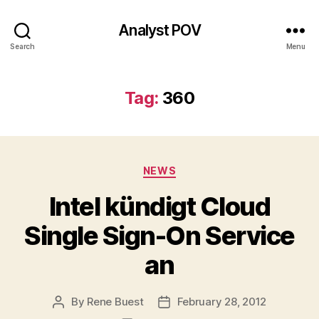
Analyst POV
Search
Menu
Tag:
360
Categories
NEWS
Intel kündigt Cloud
Single Sign-On Service
an
By
Rene Buest
February 28, 2012
Post
Post
author
date