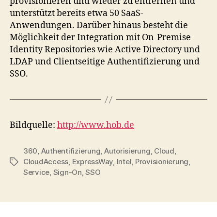
provisionieren und wieder zu entfernen und
unterstützt bereits etwa 50 SaaS-
Anwendungen. Darüber hinaus besteht die
Möglichkeit der Integration mit On-Premise
Identity Repositories wie Active Directory und
LDAP und Clientseitige Authentifizierung und
SSO.
Bildquelle:
http://www.hob.de
360
,
Authentifizierung
,
Autorisierung
,
Cloud
,
CloudAccess
,
ExpressWay
,
Intel
,
Provisionierung
,
Tags
Service
,
Sign-On
,
SSO