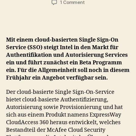
on
1 Comment
Intel
kündigt
Cloud
Single
Sign-
Mit einem cloud-basierten Single Sign-On
On
Service (SSO) steigt Intel in den Markt für
Service
Authentifikation und Autorisierung Services
an
ein und führt zunächst ein Beta Programm
ein. Für die Allgemeinheit soll noch in diesem
Frühjahr ein Angebot verfügbar sein.
Der cloud-basierte Single Sign-On-Service
bietet cloud-basierte Authentifizierung,
Autorisierung sowie Provisionierung und hat
sich aus einem Produkt namens ExpressWay
CloudAccess 360 heraus entwickelt, welches
Bestandteil der McAfee Cloud Security