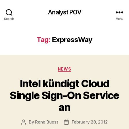
Analyst POV
Search
Menu
Tag:
ExpressWay
Categories
NEWS
Intel kündigt Cloud
Single Sign-On Service
an
By
Rene Buest
February 28, 2012
Post
Post
author
date