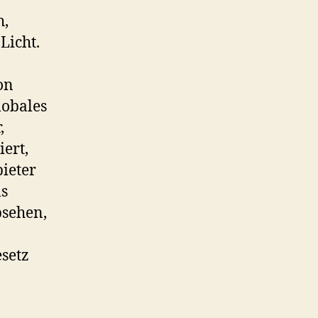
h,
Licht.
on
lobales
,
ert,
ieter
ls
bsehen,
setz