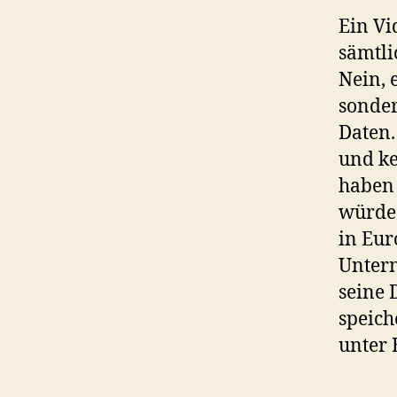
Ein Vi
sämtli
Nein, 
sonder
Daten.
und ke
haben 
würde 
in Eur
Untern
seine 
speich
unter 