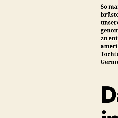
So ma
brüste
unser
genom
zu ent
ameri
Tocht
Germa
D