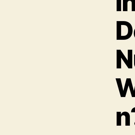
i
D
N
W
n