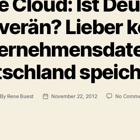
 Cloud: Ist De
verän? Lieber k
ernehmensdate
schland speic
By
Rene Buest
November 22, 2012
No Comme
st
Post
thor
date