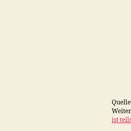
Quelle
Weite
ist tei