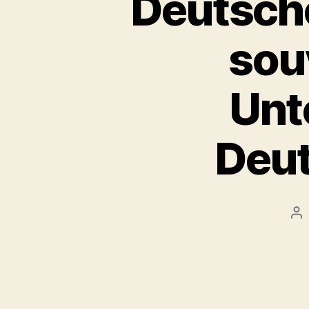
Deutsche
sou
Unt
Deut
Po
au