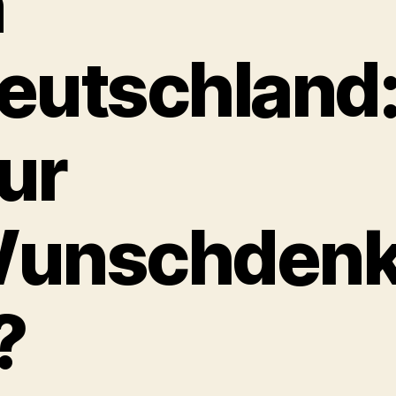
n
eutschland
ur
unschden
?