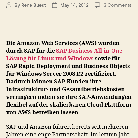
on
By
Rene Buest
May 14, 2012
3 Comments
Post
Post
Di
author
date
Am
We
Se
er
Die Amazon Web Services (AWS) wurden
Zer
durch SAP für die
SAP Business All-in-One
für
Lösung für Linux und Windows
sowie für
SA
SAP Rapid Deployment und Business Objects
Bu
All
für Windows Server 2008 R2 zertifiziert.
In-
Dadurch können SAP-Kunden ihre
On
Infrastruktrur- und Gesamtbetriebskosten
verringern indem sie ihre SAP-Anwendungen
flexibel auf der skalierbaren Cloud Plattform
von AWS betreiben lassen.
SAP und Amazon führen bereits seit mehreren
Jahren eine enge Partnerschaft. Im letzten Jahr