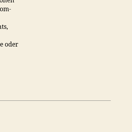
ionen
com-
ts,
te oder