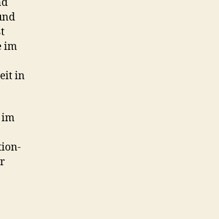
nd
und
t
e im
it in
g im
tion-
r