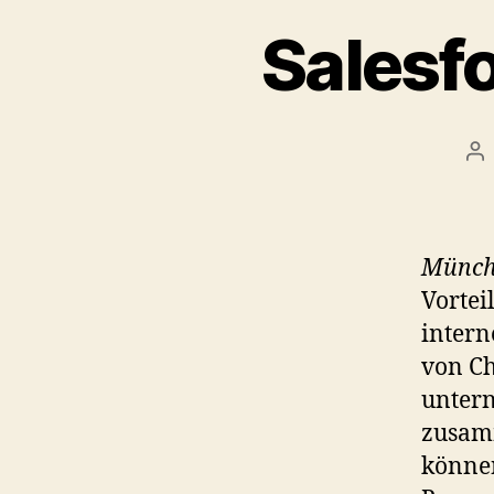
Salesfo
Po
au
Münch
Vortei
intern
von Ch
untern
zusamm
könne