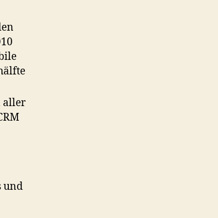
den
010
bile
hälfte
 aller
 CRM
s und