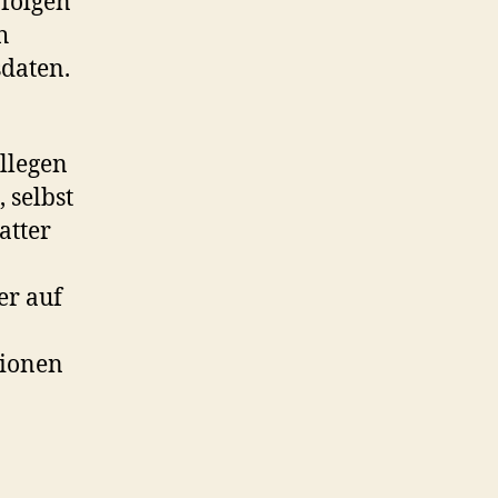
 folgen
h
daten.
llegen
 selbst
atter
er auf
tionen