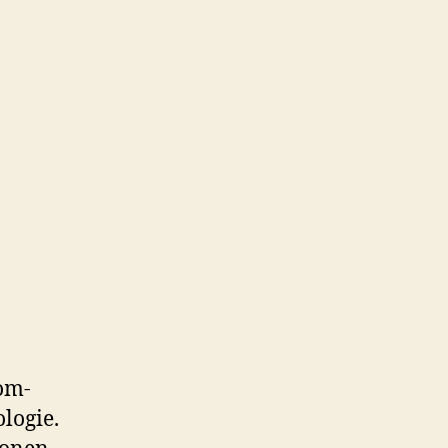
om-
logie.