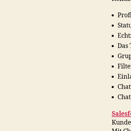
Prof
Stat
Echt
Das 
Gru
Filte
Ein
Chat
Chat
Salesf
Kunden