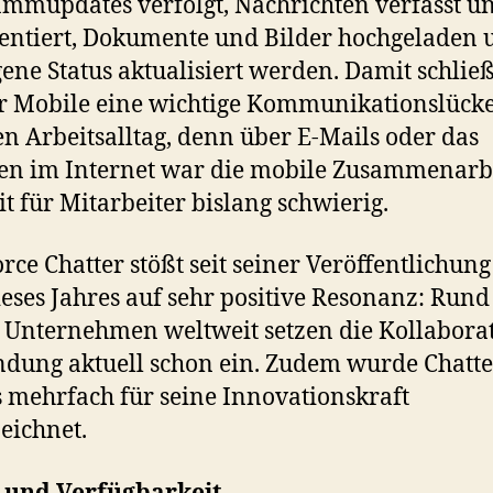
mmupdates verfolgt, Nachrichten verfasst u
ntiert, Dokumente und Bilder hochgeladen 
gene Status aktualisiert werden. Damit schließ
r Mobile eine wichtige Kommunikationslück
n Arbeitsalltag, denn über E-Mails oder das
n im Internet war die mobile Zusammenarbe
it für Mitarbeiter bislang schwierig.
orce Chatter stößt seit seiner Veröffentlichun
ieses Jahres auf sehr positive Resonanz: Rund
 Unternehmen weltweit setzen die Kollabora
ung aktuell schon ein. Zudem wurde Chatte
s mehrfach für seine Innovationskraft
eichnet.