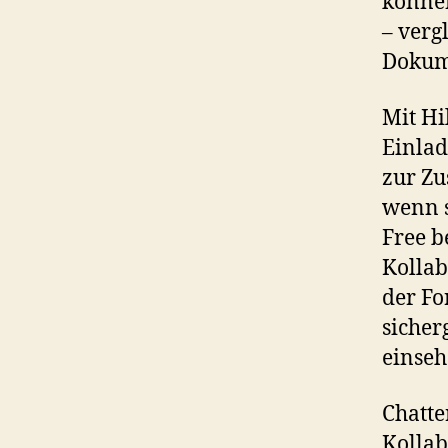
können
– verg
Dokum
Mit Hi
Einlad
zur Zu
wenn s
Free b
Kollab
der Fo
sicher
einseh
Chatte
Kollab