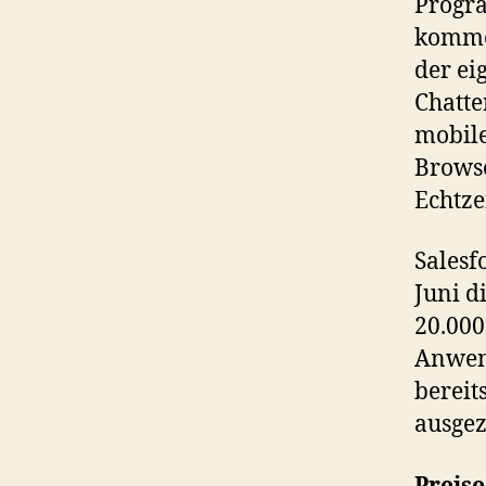
Progra
komme
der ei
Chatte
mobile
Browse
Echtze
Salesf
Juni d
20.000
Anwend
bereit
ausgez