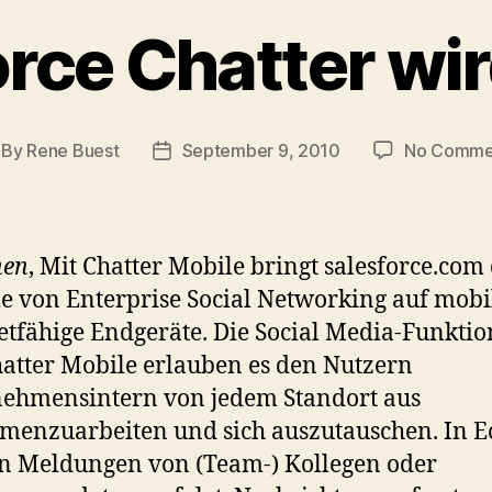
rce Chatter wi
By
Rene Buest
September 9, 2010
No Comme
st
Post
thor
date
en
, Mit Chatter Mobile bringt salesforce.com 
le von Enterprise Social Networking auf mobi
etfähige Endgeräte. Die Social Media-Funkti
atter Mobile erlauben es den Nutzern
ehmensintern von jedem Standort aus
enzuarbeiten und sich auszutauschen. In Ec
n Meldungen von (Team-) Kollegen oder