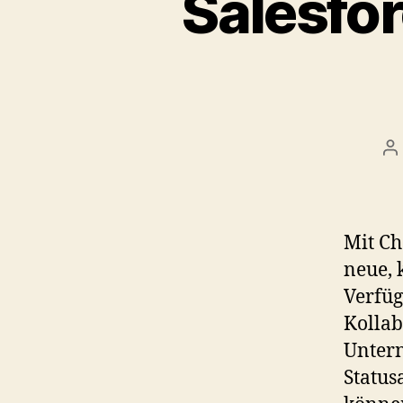
Salesfo
P
a
Mit Ch
neue, 
Verfüg
Kollab
Untern
Status