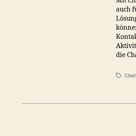
Mit Ch
auch f
Lösung
können
Kontak
Aktivi
die Ch
Chat
Tags