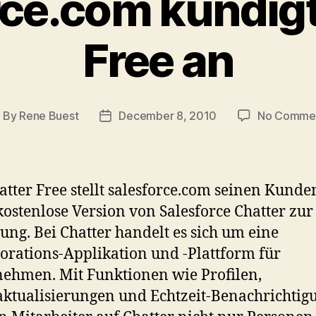
rce.com kündigt
Free an
By
Rene Buest
December 8, 2010
No Comme
ost
Post
uthor
date
atter Free stellt salesforce.com seinen Kunde
kostenlose Version von Salesforce Chatter zur
ung. Bei Chatter handelt es sich um eine
orations-Applikation und -Plattform für
ehmen. Mit Funktionen wie Profilen,
aktualisierungen und Echtzeit-Benachrichti