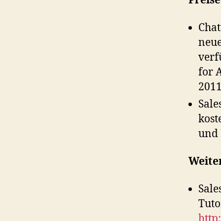
Preis
Chat
neue
verf
for 
2011
Sale
kost
und 
Weite
Sale
Tuto
http