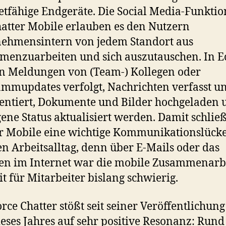
etfähige Endgeräte. Die Social Media-Funkti
atter Mobile erlauben es den Nutzern
ehmensintern von jedem Standort aus
enzuarbeiten und sich auszutauschen. In Ec
n Meldungen von (Team-) Kollegen oder
mmupdates verfolgt, Nachrichten verfasst u
ntiert, Dokumente und Bilder hochgeladen 
gene Status aktualisiert werden. Damit schließ
r Mobile eine wichtige Kommunikationslück
n Arbeitsalltag, denn über E-Mails oder das
n im Internet war die mobile Zusammenarbe
it für Mitarbeiter bislang schwierig.
orce Chatter stößt seit seiner Veröffentlichun
ieses Jahres auf sehr positive Resonanz: Rund