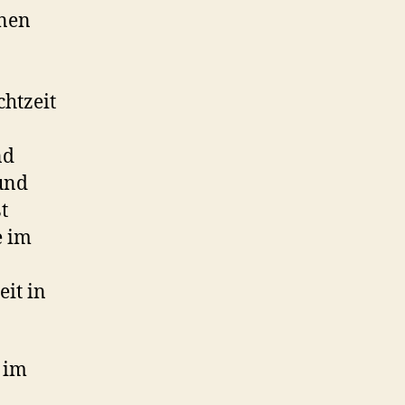
onen
htzeit
nd
und
t
e im
it in
g im