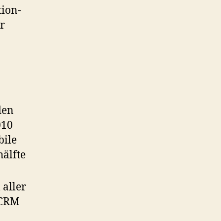
tion-
r
den
010
bile
hälfte
 aller
 CRM