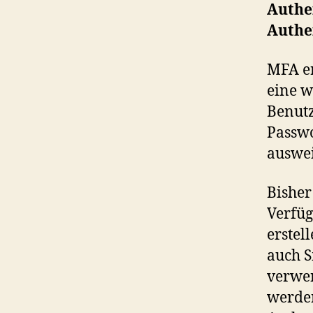
Authen
Authe
MFA er
eine w
Benut
Passwo
auswei
Bisher
Verfüg
erstel
auch S
verwen
werde