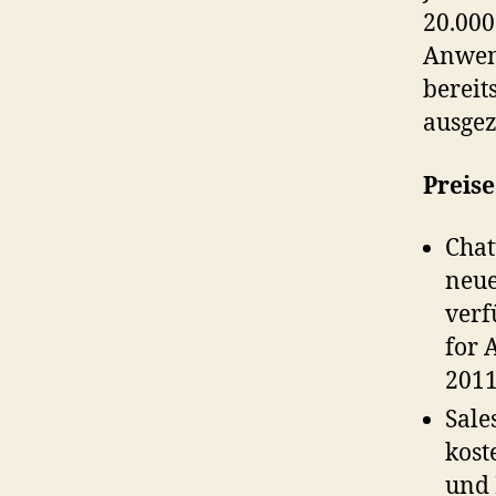
20.000
Anwend
bereit
ausgez
Preis
Chat
neue
verf
for 
2011
Sale
kost
und 