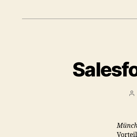
Salesfo
Po
au
Münch
Vortei