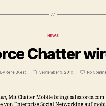
Categories
NEWS
rce Chatter wi
By
Rene Buest
September 9, 2010
No Comme
st
Post
thor
date
en
, Mit Chatter Mobile bringt salesforce.com 
le von Enterprise Social Networking auf mobi