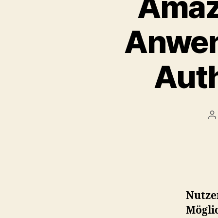
Amazo
Anwen
Auth
P
a
Nutze
Möglic