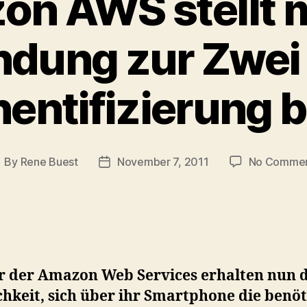
n AWS stellt 
dung zur Zwei 
entifizierung b
By
Rene Buest
November 7, 2011
No Comme
ost
Post
uthor
date
r der Amazon Web Services erhalten nun d
hkeit, sich über ihr Smartphone die benöt