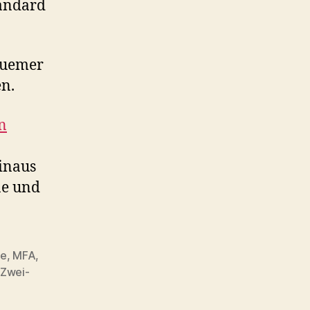
tandard
equemer
en.
n
inaus
ne und
ne
,
MFA
,
Zwei-