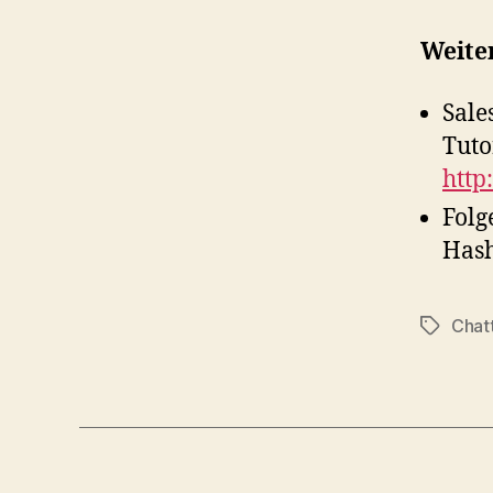
Weite
Sale
Tuto
http
Folg
Hash
Chat
Tags