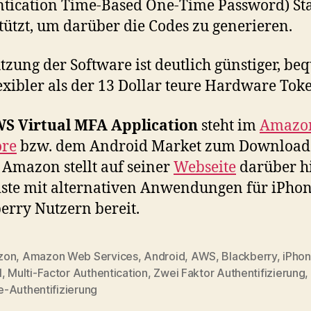
tication Time-Based One-Time Password) S
tützt, um darüber die Codes zu generieren.
tzung der Software ist deutlich günstiger, b
exibler als der 13 Dollar teure Hardware Tok
S Virtual MFA Application
steht im
Amazo
ore
bzw. dem Android Market zum Download
. Amazon stellt auf seiner
Webseite
darüber h
iste mit alternativen Anwendungen für iPho
erry Nutzern bereit.
zon
,
Amazon Web Services
,
Android
,
AWS
,
Blackberry
,
iPho
l
,
Multi-Factor Authentication
,
Zwei Faktor Authentifizierung
,
-Authentifizierung