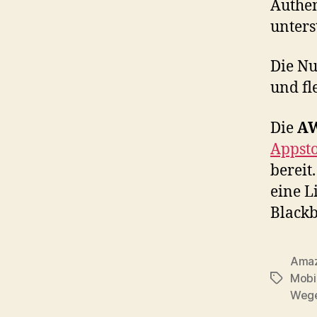
Authen
unters
Die Nu
und fl
Die
AW
Appst
bereit
eine L
Blackb
Ama
Mobi
Tags
Wege