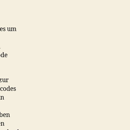
Authentifizierung
bereit
ces um
m
ode
zur
scodes
un
eben
en