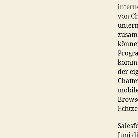
intern
von Ch
untern
zusamm
könne
Progra
komme
der ei
Chatte
mobile
Browse
Echtze
Salesf
Juni d