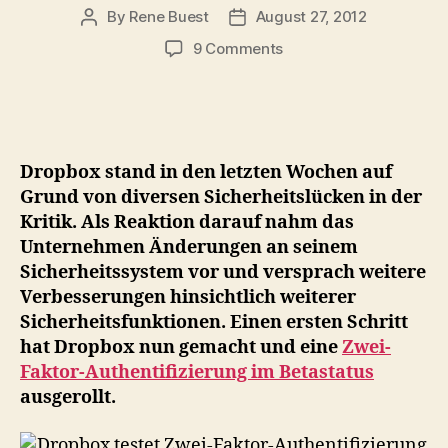
By
Rene Buest
August 27, 2012
Post
Post
author
date
on
9 Comments
Dropbox
testet
Zwei-
Faktor-
Authentifizierung
Dropbox stand in den letzten Wochen auf
im
Grund von diversen Sicherheitslücken in der
Betastatus
Kritik. Als Reaktion darauf nahm das
Unternehmen Änderungen an seinem
Sicherheitssystem vor und versprach weitere
Verbesserungen hinsichtlich weiterer
Sicherheitsfunktionen. Einen ersten Schritt
hat Dropbox nun gemacht und eine
Zwei-
Faktor-Authentifizierung im Betastatus
ausgerollt.