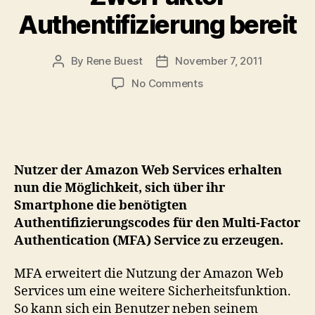
Authentifizierung bereit
By
Rene Buest
November 7, 2011
Post
Post
author
date
on
No Comments
Amazon
AWS
stellt
mobile
Anwendung
Nutzer der Amazon Web Services erhalten
zur
nun die Möglichkeit, sich über ihr
Zwei
Smartphone die benötigten
Faktor
Authentifizierungscodes für den Multi-Factor
Authentifizierung
bereit
Authentication (MFA) Service zu erzeugen.
MFA erweitert die Nutzung der Amazon Web
Services um eine weitere Sicherheitsfunktion.
So kann sich ein Benutzer neben seinem